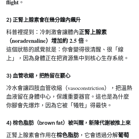
flight
。
2) 正腎上腺素會在幾分鐘內飆升
正腎上腺素
科普裡提到：冷刺激會讓體內
（noradrenaline）增加約 2.5 倍
。
這個狀態的感覺就是：你會變得很清醒、很「線
上」，因為身體正在把資源集中到核心生存系統。
3) 血管收縮，把熱留在覈心
冷水會讓四肢血管收縮（vasoconstriction），把溫熱
血液留在身體中心，保護重要器官。這也是為什麼
你腳會先爆炸，因為它被「犧牲」得最快。
4) 棕色脂肪（brown fat）被叫醒，新陳代謝被推上來
棕色脂肪
葡萄
正腎上腺素會作用在
，它會透過分解