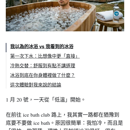
我以為的冰浴 vs 我看到的冰浴
第一次下水：比想像中更「直接」
冷熱交替：舒服到有點不講道理
冰浴到底在你身體裡做了什麼？
1) 你一進去，身體會先進入 Cold Shock
這次體驗對我來說的結論
2) 正腎上腺素會在幾分鐘內飆升
1 月 20 號，一天從「低溫」開始。
3) 血管收縮，把熱留在覈心
4) 棕色脂肪（brown fat）被叫醒，新陳代謝
在前往 ice bath club 路上，我其實一路都在猶豫到
被推上來
底要不要做 ice bath。原因很簡單：我怕冷，而且是
5) 發抖是訊號：該起來了