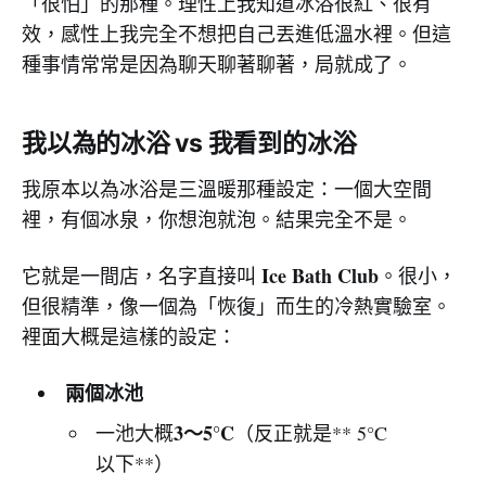
「很怕」的那種。理性上我知道冰浴很紅、很有
6) 多巴胺拉昇，而且不會馬上掉回去
效，感性上我完全不想把自己丟進低溫水裡。但這
種事情常常是因為聊天聊著聊著，局就成了。
7) 重複幾次後，血清素、催產素也可能被帶動
8) 你不用全身泡到爆，局部也可能有效
9) 上岸後更冷，是正常的（Afterdrop）
我以為的冰浴 vs 我看到的冰浴
10) 「每週總量」其實很少就有意義
我原本以為冰浴是三溫暖那種設定：一個大空間
裡，有個冰泉，你想泡就泡。結果完全不是。
Ice Bath Club
它就是一間店，名字直接叫
。很小，
但很精準，像一個為「恢復」而生的冷熱實驗室。
裡面大概是這樣的設定：
兩個冰池
3～5°C
一池大概
（反正就是** 5°C
以下**）