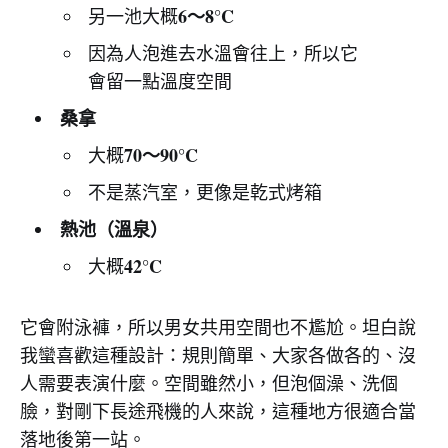
6～8°C
另一池大概
因為人泡進去水溫會往上，所以它
會留一點溫度空間
桑拿
70～90°C
大概
不是蒸汽室，更像是乾式烤箱
熱池（溫泉）
42°C
大概
它會附泳褲，所以男女共用空間也不尷尬。坦白說
我蠻喜歡這種設計：規則簡單、大家各做各的、沒
人需要表演什麼。空間雖然小，但泡個澡、洗個
臉，對剛下長途飛機的人來說，這種地方很適合當
落地後第一站。