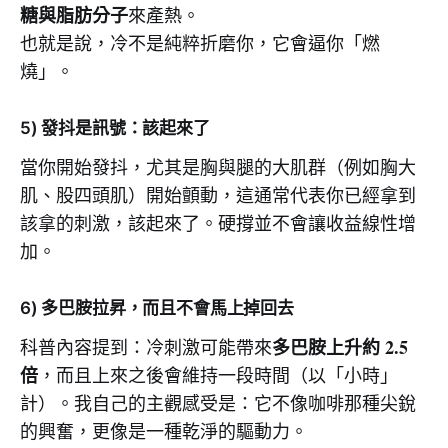
糖與脂肪分子
來產熱。
也就是說，冷不是純粹折磨你，它會逼你「燃
燒」。
5) 發抖是訊號：該起來了
當你開始發抖，尤其是胸與腿的大肌群（例如胸大
肌、股四頭肌）開始顫動，這通常代表你已經拿到
該拿的刺激，該起來了。硬撐並不會讓收益線性增
加。
6) 多巴胺拉昇，而且不會馬上掉回去
多巴胺上升約 2.5
科普內容提到：冷刺激可能帶來
倍
，而且上來之後會維持一段時間（以「小時」
計）。我自己的主觀感受是：它不像咖啡那種尖銳
的興奮，更像是一種乾淨的驅動力。