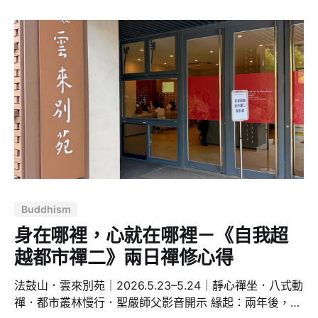
但這部劇不是這樣。它沒有急著告訴你要放下，也沒有急
著把傷口包裝成漂亮的答案。它只是很安靜、很殘酷地把
成年人最不願承認的情緒搬到檯面上：嫉妒、羞恥、憤
怒、比較、自我懷疑、逞強、不甘心，還有那種明明已經
很努力，卻仍然覺得自己一無是處的無力感。 我原本以為
這部劇講的是「自卑」，但看完之後，我反而覺得中文片
名有一點太輕了。韓文原名是《모두가 자신의 무가치함과
싸우고 있다》，直譯更接近「每個人都在與自己的無價值
感作鬥爭」。我覺得這個翻譯更準確。因為自卑還像是一
種可以被改善的性格問題，但「無價值感」更深，它不是
覺得自己不夠好而已，而是懷疑自己到底值不值得被看
見、被愛、被記住。 這也是為什麼我覺得整部劇的重點都
Buddhism
在情緒。不是情緒管理那種表層的「不要生氣」
身在哪裡，心就在哪裡－《自我超
越都市禪二》兩日禪修心得
法鼓山．雲來別苑｜2026.5.23–5.24｜靜心禪坐．八式動
禪．都市叢林慢行．聖嚴師父影音開示 緣起：兩年後，我