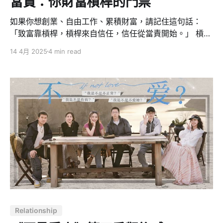
當責：你財富槓桿的門票
如果你想創業、自由工作、累積財富，請記住這句話：
「致富靠槓桿，槓桿來自信任，信任從當責開始。」 槓桿
來自資本、人脈、媒體或技術。但這些槓桿從不輕易交給
14 4月 2025
4 min read
一個無法被信任的人。你說到做到、主動解決問題、勇於
承擔風險，別人才能把資源交給你。 簡單來說，「當責」
就是你進入信任經濟、打開槓桿通道的門票。 最近在
Facebook 上廣傳的一張圖，說明瞭「當責階梯」的概
念。這張圖最早來自 Paul Byrne，一位專注於領導力教練
與組織文化的顧問，在他的 LinkedIn 發文中 提出 這個模
型，並由 Maruko Huang 翻譯整理成中英文對照，再由
不務正業的 buzy_dev 加上個人心得推波助瀾，引發廣泛
共鳴。 我們都想要財富自由，但這背後的現實是：沒有人
會把錢、資源、時間、信任，交給一個「
Relationship