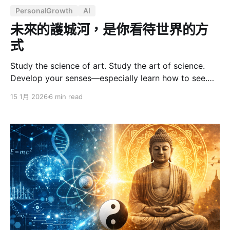
PersonalGrowth
AI
未來的護城河，是你看待世界的方
式
Study the science of art. Study the art of science.
Develop your senses—especially learn how to see.
Realize that everything connects to everything else.
15 1月 2026
6 min read
— Leonardo da Vinci 達文西的這句話放在今天，比五百
年前更加貼切。 我們正站在一個特殊的歷史節點上。AI
的能力每隔幾個月就跳升一個層級，自動化已經不再是遙
遠的未來。在這樣的時代，什麼才是真正的競爭優勢？什
麼才能讓一個人、一家公司、一個品牌，不被浪潮淹沒？
在 ChatGPT 問世之前，人們焦慮於「技能不夠硬」或
「專業不夠深」，拼命考證照、學新語言、追逐最新的技
術框架，