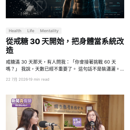
Health
Life
Mentality
從戒糖 30 天開始，把身體當系統改
造
戒糖滿 30 天那天，有人問我：「你會接著挑戰 60 天
嗎？」 我說，天數已經不重要了。 這句話不是裝瀟灑。
因為對我來說，戒糖從來不是重點 — 它只是一個切入
22 7月 2026
19 min read
點，一個我用來證明「我做得到」的測試案例。真正發生
的事情大得多：這 30 天裡，我從一個三、四個月纔去一
次健身房的人，變成一週五練、一次至少一小時。而且我
可以很誠實地說，我的意志力跟以前一模一樣，一克都沒
有變多。 改變的不是我，是系統。這篇文章想講的就是這
件事：當你不再靠意志力管理身體，而是把身體當成一個
可以除錯、重構、監控的系統，改造才真正開始。 為什麼