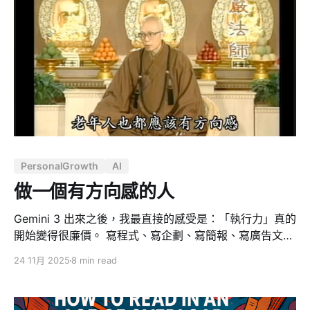
「沒有生病」。它涵蓋身體的強健、心理的韌性，以及精
神上的平和。對他而言，這是人生的頭等大事，優先級高
於幸福、高於家庭，也高於工作。原因很直接：身體是你
在這個物質世界唯一的棲身之所。如果這個房子塌了，裡
面的一切傢俱、裝飾與財富，都將失去意義。 也正因如
此，在他為了維護這個棲身之所所培養的所有習慣中，冥
想無疑是最顯眼、也是槓桿率最高的一個。 為什麼冥想越
流行，真正做到的人越少 納瓦爾觀察到一個很尖銳的現
象：冥想在現代社會變得像一種「結石」。 你走進矽谷任
何一家咖啡館，或打開社群媒體 —— 推特、新聞、郵
PersonalGrowth
AI
件、各種平台 —— 幾乎每個人都在談冥想，
做一個有方向感的人
Gemini 3 出來之後，我最直接的感受是：「執行力」真的
開始變得很廉價。 寫程式、寫企劃、寫簡報、寫廣告文
案，以前要找一個「會做的人」，現在只要一個會問問
24 11月 2025
8 min read
題、會下指令的人，加上一個夠強的模型，很多東西就能
以「近乎免費」的邊際成本產出。 差別不再是「你會不會
做」，而是「你知不知道該做什麼」。 如果一個人本來就