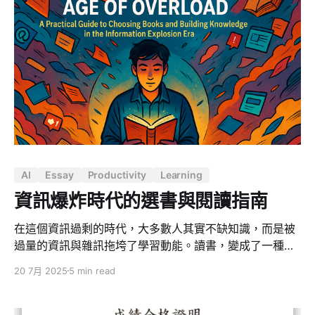
不知道自己在幹嘛，只是等別人交代事情，然後努力把當
下的 Task 做完，AI 只會讓這種角色更危險：因為過去還
要一個人站在中間接收指令再執行，以後乾脆直接交給
AI，連這個「人類中繼站」都不需要了。 相反地，如果一
個人腦袋裡本來就有一條清楚的軌道，有判斷、有取捨、
有自己的問題意識，AI 只是放大器，可以讓他一個人做過
去十個人做的事。執行力外包給 AI，方向感一定要自己負
責。 這也是我想起聖嚴法師開示「方向感」的原因。 聖
嚴法師所說的「
AI
Essay
Productivity
Learning
資訊爆炸時代的選書與閱讀指南
在這個資訊過剩的時代，大多數人其實不缺知識，而是被
過量的資訊與雜訊拖垮了學習動能。讀書，變成了一種心
理壓力而不是知識的解脫。我認識許多人，他們的閱讀習
20 7月 2025
5 min read
慣死於某本「買了卻看不下去」的書。他們的書桌上堆著
一疊未完成的閱讀遺憾，而不再願意翻開下一本。 問題不
在於閱讀本身，而在於我們沒學會如何選書與閱讀。 本篇