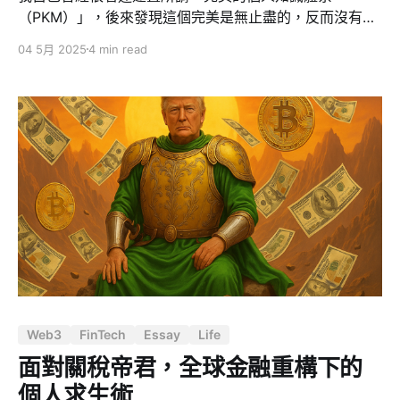
（PKM）」，後來發現這個完美是無止盡的，反而沒有辦
法做好自己真正要做的事情，而有些人根本不知道什麼是
04 5月 2025
4 min read
PKM（個人知識管理），但他們的工作效率就是可以比自
己更好 => 因為他們沒有透過各種筆記軟體製造做事情的
假象，實際上在拖延。 PKM：精緻的拖延陷阱 所謂個人
知識管理（PKM），透過 Obsidian、Roam、Logseq 等
工具來打造所謂的「第二大腦」，在某些人手中確實提升
了效率。但對大多數人而言，這只是「看起來很努力」的
另一種拖延方式。 傳統的拖延會讓人有罪惡感，例如追
劇、打電動。但 PKM 是一種讓你感覺自己變聰明的拖
延：你讀更多書、研究更多方法、畫流程圖、微調系統，
卻始終沒開始寫那份報告、做那份簡報、錄那段影片。 四
大陷阱：你可能正掉入其中 1.感覺聰明 ≠ 真正聰明 第一
次用 Roam 的雙向連結時，你可能覺得「天啊，
Web3
FinTech
Essay
Life
面對關稅帝君，全球金融重構下的
個人求生術