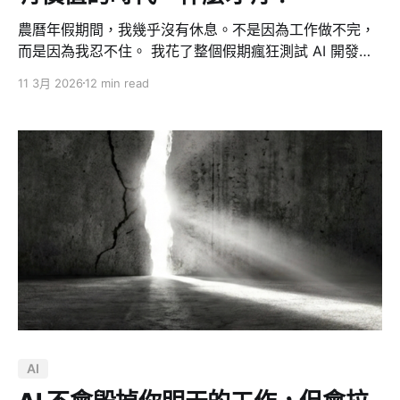
農曆年假期間，我幾乎沒有休息。不是因為工作做不完，
而是因為我忍不住。 我花了整個假期瘋狂測試 AI 開發工
具的極限，從零開始做了一個完整的公司網站，觀察了全
11 3月 2026
12 min read
世界開發者在幹什麼，研究了 Claude Code 的開源社群
怎麼運作，然後在某一天晚上意識到——我好像開始對
Twitter 上的長文產生了社交焦慮。 這篇文章是我這段時
間的思考整理。有些是對產業的預判，有些是親手實測的
心得，有些只是一個創業者在深夜滑手機時的坦白。 一、
軟體業正在經歷一場靜默的坍塌 過年期間我觀察到一個非
常明顯的現象：全世界的開發者都覺得自己拿到了一根魔
法杖，什麼都能做。 我大概看了十幾個人各自做的三到五
個產品，主題驚人地相似——分析 Token、保存筆記、做
Dashboard。換句話說，大概有十五個人正在用不同的方
法做同一件事情。 這讓我想通了一件事。 每個人想要的
介面可能不一樣，但背後需要的資料都一樣。你可能喜歡
分組檢視，我可能偏好排行榜，他可能覺得某個評分指標
AI
根本沒必要——但我們三個人要的底層 Data 是同一份。
所以我的預判是：軟體業會極度退縮，退縮到最後變成提