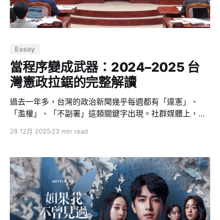
盾：一邊是資料、程式碼、博弈論、資本回報率；一邊是
看起來避世、消極、甚至帶迷信色彩的宗教。
Essay
當程序變成武器：2024–2025 台
灣憲政拉鋸的完整解讀
過去一年多，台灣的政治新聞幾乎每週都有「違憲」、
「濫權」、「不副署」這類關鍵字出現。社群媒體上，藍
綠白各陣營的懶人包滿天飛，每一方都言之鑿鑿說對方在
28 12月 2025
23 min read
「毀憲亂政」。但如果你真的想搞懂發生了什麼事，這些
情緒化的敘事幫助有限。 這篇文章的目的很簡單：把「可
驗證的事實」和「立場式敘事」拆開，讓你自己判斷。我
會用三個層次來講這件事： 1. 發生了什麼（時間軸）、 2.
法條怎麼寫（制度底座）、 3. 以及社群在吵什麼（爭議拆
解）。 為什麼 2024 之後所有衝突都往憲法法庭丟？ 要
理解這場憲政風暴，得先看清楚 2024 年選舉之後的政治
結構。 2024 年總統大選，民進黨的賴清德勝出，但立法