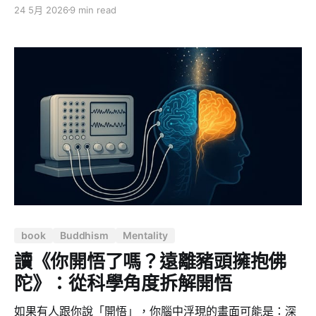
又回到了蒲團上 2026 年 5 月 23 至 24 日，我參加了法
24 5月 2026
9 min read
鼓山在雲來別苑舉辦的《自我超越都市禪二》。 說來慚
愧。我是 2024 年 26th 自我超越禪修營（四天三夜）的
學員，當時從營隊「畢業」，心裡是滿的，覺得自己已經
懂得「行住坐臥皆是禪」。可是回到生活、工作一忙，蒲
團就慢慢被冷落了。這兩年我幾乎荒廢了打坐，偶爾會在
家坐個五分鐘，也常常偷懶，沒有養成習慣。 所以這次報
名都市禪二，對我來說既是回家，也是一次誠實的面對。
它是我第一次禪二，也是我重新把心收回來的開始。 慢，
book
Buddhism
Mentality
讀《你開悟了嗎？遠離豬頭擁抱佛
陀》：從科學角度拆解開悟
如果有人跟你說「開悟」，你腦中浮現的畫面可能是：深