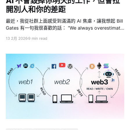
AI 不會毀掉你明天的工作，但會拉
供資料的基礎設施。每一
開別人和你的差距
最近，我從社群上面感受到滿滿的 AI 焦慮，讓我想起 Bill
Gates 有一句我很喜歡的話： “We always overestimate
the change that will occur in the next two years and
13 2月 2026
9 min read
underestimate the change that will occur in the next
ten.” 翻成白話就是：我們總是高估兩年，低估十年。 這
句話，剛好可以拿來當我們看待 AI 的心情調節器。 2023
年我寫 AI 長文心得的時候，大家被 ChatGPT、GPT-4、
Midjourney 震撼到，問的是「Google