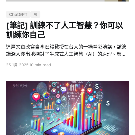
「自由」並不單純，它是掙扎、是選擇、是犧牲，也是無
法逃脫的枷鎖。 艾連的旅程並非傳統英雄式的勝利，而是
ChatGPT
AI
一場充滿矛盾與悲劇的抗爭。這正是為什麼即使它的結局
引發極大爭議，我仍然認為它是值得被討論、回味，甚至
[筆記] 訓練不了人工智慧？你可以
重讀的一部神作。 我特別推薦第三季第 18 集《白夜》開
訓練你自己
始，這一集不僅是全劇敘事的巔峰，
這篇文章改寫自李宏毅教授在台大的一場精彩演講，該演
講深入淺出地探討了生成式人工智慧（AI）的原理、應
用、能力、侷限以及未來的發展。李教授以其幽默風趣的
25 1月 2025
10 min read
風格，結合實際操作示範，帶領聽眾們一同揭開了生成式
AI 的神秘面紗，並激勵大家在 AI 時代積極訓練自己，掌
握未來。 生成式 AI 的原理：文字接龍 李教授首先破除了
大眾對生成式 AI 的迷思，指出其背後運作的核心原理，
並非仰賴龐大的資料庫進行搜尋比對，而是基於「文字接
龍」。以 ChatGPT, Gemini, Claude 等知名模型為例，它
們都是基於大型語言模型（LLM），透過預測下一個字詞
出現的機率，來產生連貫且符合語境的文字。 這個過程如
同玩文字接龍遊戲，模型會根據使用者輸入的提示
（Prompt），推算出下一個最有可能出現的詞彙，然後將