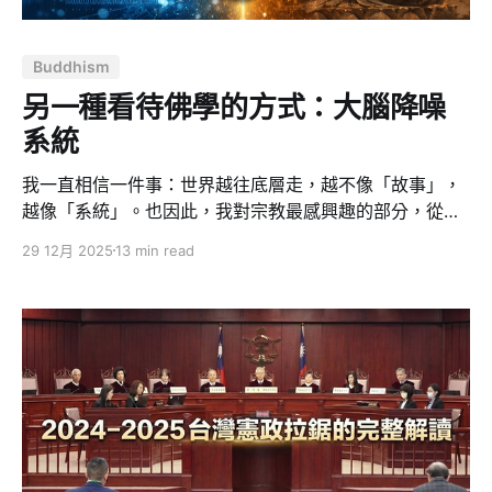
Buddhism
另一種看待佛學的方式：大腦降噪
系統
我一直相信一件事：世界越往底層走，越不像「故事」，
越像「系統」。也因此，我對宗教最感興趣的部分，從來
不是儀式、傳說或承諾，而是它能不能像工程一樣被拆
29 12月 2025
13 min read
解、驗證、迭代，最後變成一套可操作的心智工具。 納瓦
爾談佛學的方式，深得我認同：不求信、不求拜，只求清
晰度（clarity）與效能（efficiency）。他把佛學從「宗
教」拉回「操作手冊」，甚至更像是「人腦的除錯指
南」。我很認同，而且我覺得他歸納得比我更乾淨、更
狠，也更接近第一性原理。 我把這套理解用我的角度整理
成一篇文章不是要把佛教講得更玄，而是把它放進理性世
界裡，變成可用、可測、可複盤的東西。 「理性佛學」不
是矛盾，而是回到本質 很多人聽到「理性佛教」會覺得矛