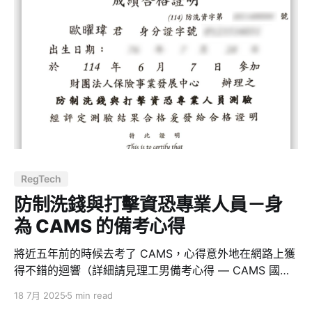
文章，透過《每個人都有一本命定之書在等著他》的啟
發，我整理出三階段的閱讀方法，來應對現代資訊超載的
實用策略。它的目的很簡單：幫你避免在爛書上浪費時
間，並且建立自己的知識體系。 第一階段：大量速讀 這
一階段的重點不是理解，而是篩選。在資訊爆炸時代，閱
讀的瓶頸不再是「看得懂」，而是「要不要花時間讀」。
因此我們需要把書當成產品 MVP（Minimum Viable
Product）來測試。 你要快速判斷一本書值不值得你花時
間深入。以下是速讀的方式： * 看書名、副標題、封面設
計（能透露作者意圖與受眾定位） * 快速瀏覽目錄、章節
RegTech
標題（觀察是否有系統性） * 翻閱幾頁，看語言密度、論
述深度、是否有觀點
防制洗錢與打擊資恐專業人員－身
為 CAMS 的備考心得
將近五年前的時候去考了 CAMS，心得意外地在網路上獲
得不錯的迴響（詳細請見理工男備考心得 — CAMS 國際
公認反洗錢師），今年再次因為工作需求去考「防制洗錢
18 7月 2025
5 min read
與打擊資恐專業人員」，原本有備考 CAMS 的經驗就可