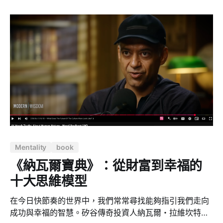
以裸考，實際上看了考古題之後發現這樣的想法大錯特
錯，所以寫下這篇分享給可能有需要的人。 一、從「為什
麼要背數字」開始的備考頓悟 準備 CAMS 時，我最在意
FATF 40 項建議、三道防線、KYC／EDD 流程等方法
論；然而一踏進《防制洗錢與打擊資恐法令及實務專業人
員測驗》考場，很快就發現：「方法論只拿得到及格，真
正決勝的是台灣法條藏的『阿拉伯數字』與『主管機
關』。」 這類的考題反覆出現 —— * 臨時性現金匯款 ≥3
萬元 就得標註身分 * 現金交易 ≥50 萬元 一律申報 CTR *
STR 通報2 個營業日內完成
Mentality
book
《納瓦爾寶典》：從財富到幸福的
十大思維模型
在今日快節奏的世界中，我們常常尋找能夠指引我們走向
成功與幸福的智慧。矽谷傳奇投資人納瓦爾・拉維坎特