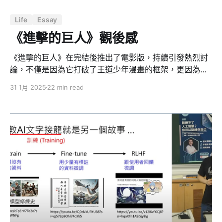
Life
Essay
《進擊的巨人》觀後感
《進擊的巨人》在完結後推出了電影版，持續引發熱烈討
論，不僅是因為它打破了王道少年漫畫的框架，更因為它
以極為複雜的世界觀、深刻的人性描寫，創造了一部跨越
31 1月 2025
22 min read
娛樂層次、直指現實與哲學思考的神作。 作者諫山創不只
是講述一場關於「人類對抗巨人」的戰爭，而是透過「牆
內與牆外」的衝突，揭示了民族主義、輿論操控、意識形
態對立、以及權力如何利用恐懼來形塑歷史。這讓我聯想
到現實世界，如中國與台灣這樣的地緣政治局勢——同文
同種卻因歷史與統治手法而分裂，雙方彼此戒備，而這一
切或許也是執政者為了維持統治正當性所塑造的「敵
人」。 寫下這篇文章，不只是為了分享我的觀後感，而是
想要讓未來的自己可以細細品味這部作品背後埋藏的細節
與議題，並讓沒有看過《進擊的巨人》的人理解它的深
度，讓已經看過的人對它產生新的思考。這部作品探討的