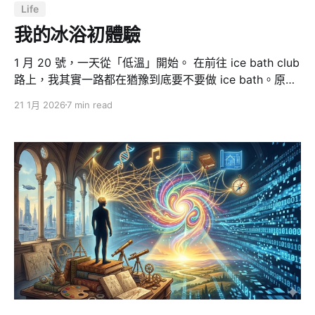
Life
我的冰浴初體驗
1 月 20 號，一天從「低溫」開始。 在前往 ice bath club
路上，我其實一路都在猶豫到底要不要做 ice bath。原因
很簡單：我怕冷，而且是「很怕」的那種。理性上我知道
21 1月 2026
7 min read
冰浴很紅、很有效，感性上我完全不想把自己丟進低溫水
裡。但這種事情常常是因為聊天聊著聊著，局就成了。 我
以為的冰浴 vs 我看到的冰浴 我原本以為冰浴是三溫暖那
種設定：一個大空間裡，有個冰泉，你想泡就泡。結果完
全不是。 它就是一間店，名字直接叫 Ice Bath Club。很
小，但很精準，像一個為「恢復」而生的冷熱實驗室。裡
面大概是這樣的設定： * 兩個冰池 * 一池大概3～
5°C（反正就是** 5°