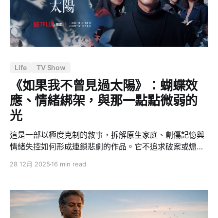
院的席次卻形成「藍白大於綠」的格局——國民黨加上民
眾黨的席次超過民進黨。這在台灣民主化以來是相對少見
的「分立政府」狀態：行政權（總統與行政院）由一個政
黨掌握，立法權卻由另一方佔多數，
Life
TV Show
《如果我不曾見過太陽》：蝴蝶效
應、情緒綁架，與那一點點微弱的
光
這是一部以極度克制的敘事，拆解原生家庭、創傷記憶與
情緒失控如何形成連鎖悲劇的作品。它不追求破案或煽
情，而是讓觀眾直視「蝴蝶效應」：每一次被情緒綁架的
28 12月 2025
16 min read
反射行為，都可能放大成無法回頭的人生斷點。劇中沒有
簡單的善惡，只有未被接住的人、被誤認為愛的暴力，以
及制度與資源不對等下的無力。核心命題只有一個：真正
毀掉人生的，往往不是黑暗本身，而是見過光之後，再次
失去的那一刻。