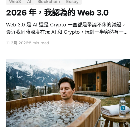
Web3
AI
Blockchain
Essay
2026 年，我認為的 Web 3.0
Web 3.0 是 AI 還是 Crypto 一直都是爭論不休的議題。
最近我同時深度在玩 AI 和 Crypto，玩到一半突然有一個
很清楚的體悟：「這兩個東西在做同一件事」。 如果我們
11 2月 2026
8 min read
把 Web 3.0 定義成去中心化，那 Crypto 去中心化了金融
— 用數學和共識取代了銀行、清算所、公證人。而 AI 去
中心化了專業 — 用智能取代了仲介、顧問、中間管理
層，一切只負責「傳遞和轉譯」的角色。 路徑不同，終點
一樣：把權力從中介手中交還給個人。 所以我的結論是：
Web 3.0 = AI + Crypto。不是「或」，是「加」。一個
去中介化生產和知識，一個去中介化金錢和所有權。合在
一起，