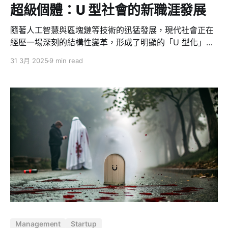
亮買的手機都要退貨，但在不掌管錢時卻揮霍無度 ——
超級個體：U 型社會的新職涯發展
經費有限下，她執意買 70 元一隻的燻雞和
隨著人工智慧與區塊鏈等技術的迅猛發展，現代社會正在
經歷一場深刻的結構性變革，形成了明顯的「U 型化」趨
勢 — 一端是科技巨頭與大型平台，另一端是靈活多變的
31 3月 2025
9 min read
個體工作者，而中間的傳統企業與職位正在逐漸萎縮。在
這個新型社會結構中，職業生涯的發展不再是攀爬單一組
織的階梯，而是在多元網路中探索個人價值的獨特軌跡。
古典老師提出的「超級個體」理論，我非常認同，這不僅
是面對時代變革的應對之策，更是 U 型社會中個人價值最
大化的路徑圖。 為何需要成為超級個體？ 時代已經改變
當今社會呈現出幾個明顯的特徵： 1. 組織壽命越來越短，
而人的壽命越來越長：世界 500 強企業的平均壽命僅有
35 年，預計到 2020 年可能只有 20 年，而人類有可能
活過 100 歲。這意味著未來的人可能需要經歷 10 家公
司、2-3 個城市、3-4 個行業，甚至 2-3 段婚姻。 2.
Management
Startup