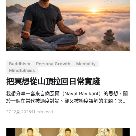
Buddhism
PersonalGrowth
Mentality
Mindfulness
把冥想從山頂拉回日常實踐
我想分享一套來自納瓦爾（Naval Ravikant）的思想，關
於一個在當代被過度討論、卻又被極度誤解的主題：冥
想。 如果你熟悉納瓦爾，你可能聽過他反覆提到人生中最
27 12月 2025
11 min read
重要的三件事：財富、健康與幸福。而他自己也說過，如
果要重新排序，順序應該完全顛倒 ——先是健康，其次是
幸福，最後纔是財富。 在納瓦爾的語境裡，健康並不只是