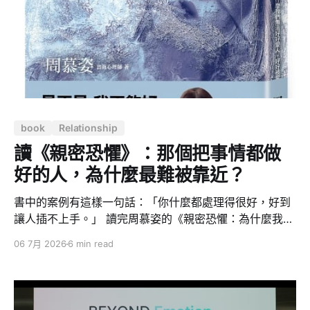
的需求，而是正在失去承受另一個真實主體的能力。我們
仍然渴望被理解、被安慰、被需要，卻越來越難接受伴侶
也有自己的情緒、自尊、限制與人生。 人工智慧伴侶的出
現，讓人類第一次有機會繞過親密關係中最麻煩的部分：
誤解、拒絕、衝突、羞恥、自尊、防衛與失望。 它可以隨
時回應，記住你的喜好，用最適合你的語氣安慰你；即使
回答錯誤，也能立刻道歉，不反駁、不翻舊帳，更不會因
book
Relationship
為自尊受傷而攻擊你。未來的機器人甚至可能具有體溫、
觸感、
讀《親密恐懼》：那個把事情都做
好的人，為什麼最難被靠近？
書中的案例有這樣一句話：「你什麼都處理得很好，好到
讓人插不上手。」 讀完周慕姿的《親密恐懼：為什麼我們
無法好好愛人，好好被愛？》之後，我才發現，比起稱
06 7月 2026
6 min read
讚，這句話更像是一個警訊。 這本書講的是：為什麼有些
人明明渴望親密，卻總是在關係裡築牆。市面上談依附理
論、談原生家庭的書很多，大部分停在「你的問題來自童
年」就結束了。但作者周慕姿多走了一步 — 她把整個機