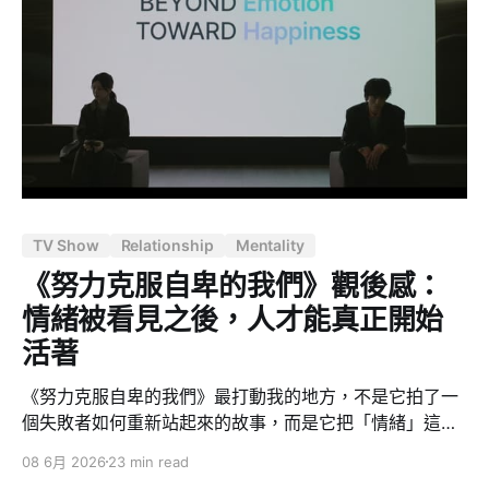
制拆開來給你看：恐懼從哪裡來、怎麼觸發、觸發之後你
會做什麼、做了之後為什麼反而讓恐懼更深。 用我熟悉的
語言來說，這是一套監控系統（monitoring system）的
除錯手冊。 親密恐懼是一套 threshold 設錯的警報系統
做過系統維運的人都知道一個惡夢：alert threshold 設錯
了。系統其實好好的，但警報一直響。半夜三點被叫醒，
衝去看 dashboard，什麼事都沒有。久了之後，你有兩種
下場 — 要嘛對所有警報麻木，要嘛活在永恆的焦慮裡。
親密恐懼就是這樣一套系統。 書裡的說法是「警報器」
TV Show
Relationship
Mentality
《努力克服自卑的我們》觀後感：
情緒被看見之後，人才能真正開始
活著
《努力克服自卑的我們》最打動我的地方，不是它拍了一
個失敗者如何重新站起來的故事，而是它把「情緒」這件
事情具體化了。 很多劇在談人生困境時，會很快走向勵
08 6月 2026
23 min read
志、和解、成長，彷彿只要主角想通了，人生就能變好。