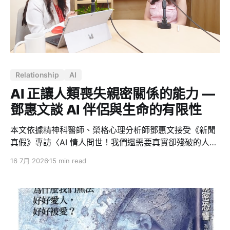
從戒糖開始？因為我需要一個做得到的證明 先交代動機。
我這輩子戒糖最久的紀錄，是在成功嶺。那不算數，因為
那是環境逼的 — 裡面除了白開水沒什麼好喝的。出了營
區，我從來沒有靠自己撐過 30 天。 我本來想戒的其實是
酒。但最近壓力太大，戒酒的時機還沒到；
Relationship
AI
AI 正讓人類喪失親密關係的能力 —
鄧惠文談 AI 伴侶與生命的有限性
本文依據精神科醫師、榮格心理分析師鄧惠文接受《新聞
真假》專訪〈AI 情人問世！我們還需要真實卻殘破的人類
伴侶嗎？〉的內容整理與重述。文中的核心觀點與案例主
16 7月 2026
15 min read
要來自該次訪談，筆者僅就內容進行編排、濃縮與文字整
理，並非原創理論；若有理解或轉述上的差異，應以原始
訪談為準。 當 AI 可以隨時回應、耐心傾聽、毫無防衛地
道歉，甚至依照我們的偏好打造出理想人格，人類是否還
需要一個真實、有限，卻充滿缺陷的伴侶？ 鄧惠文在訪談
中提出一個值得警惕的觀察：人類可能不是失去了對陪伴