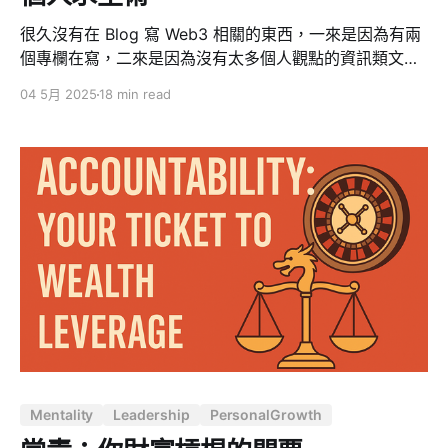
很久沒有在 Blog 寫 Web3 相關的東西，一來是因為有兩
個專欄在寫，二來是因為沒有太多個人觀點的資訊類文章
就直接寫在 Medium 了，直到最近在 AAMA 班會受到我
04 5月 2025
18 min read
們班長金融派大星的啟發，他在班會的分享原標題是「關
稅帝君川普引發國際動盪的陽謀與人生重要的課題」，這
篇文章主要來自他線下、社群、以及在 Inside 的分享，結
合最近的時事觀察綜合而寫。 （正文開始） 在全球經濟
與政治格局日益複雜的今日，我們面臨著前所未有的資產
保值挑戰。當川普重返白宮，帶著他的關稅政策與金融新
策略，我們必須清醒認識這場看似混亂背後的「陽謀」
—— 這不是隱藏的陰謀，而是公開進行的全球財富重分配
遊戲，而這場遊戲的最新章節已在華爾街悄然展開。 印鈔
時代的殘酷真相 當我們討論全球經濟問題時，必須認清一
個殘酷事實：全球央行的印鈔行為本質上是對普通民眾的
剝削。美國國債已攀升至 36 兆美元，年息 5% 意味著每
年需償還 2 兆美元，這幾乎等同於美國的年度軍費開支。
Mentality
Leadership
PersonalGrowth
從財務角度來看，美國實際上已經破產。 過去二十年，我
們的購買力急劇下降。以灣區的飯店為例，2003 年僅需