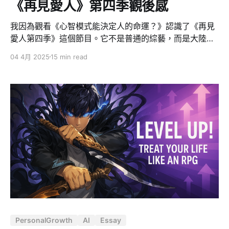
《再見愛人》第四季觀後感
我因為觀看《心智模式能決定人的命運？》認識了《再見
愛人第四季》這個節目。它不是普通的綜藝，而是大陸高
成本製作下的一場情感試煉。三對深陷婚姻危機的夫妻
04 4月 2025
15 min read
—— 楊子與黃聖依、李行亮與麥琳、劉爽與葛夕，被丟進
內蒙古的壯麗荒野，展開 18 天的旅程，在分手與復合間
尋找答案。 這一季最引人注目的莫過於明星夫妻楊子與黃
聖依，他們撕開光鮮外表，暴露婚姻中多年的壓抑與誤
解：錶面恩愛，實則冷漠隔閡。而李行亮與麥琳則因日常
小事如「燻雞事件」放大矛盾，凸顯溝通障礙與價值觀衝
突。節目毫不掩飾地捕捉婚姻中的無力與掙扎，讓觀眾既
共鳴又震撼，掀起熱烈討論。 這部實境秀的魔力在於，它
不演戲，而是把親密關係這一人生難題赤裸攤開。劇情時
而荒謬到令人瞠目，卻恰恰提醒我們：現實比戲劇更狗
血，也更真實動人。 節目放大婚姻的荒謬，但也真實 節
目中最抓人眼球的，是那些看似荒誕卻無比真實的場景，
活生生展現婚姻中的人性複雜面： 1. 奢侈的奶皮子與燻雞
PersonalGrowth
AI
Essay
事件 麥琳的雙重標準令人咋舌。她平時極度節儉，連李行