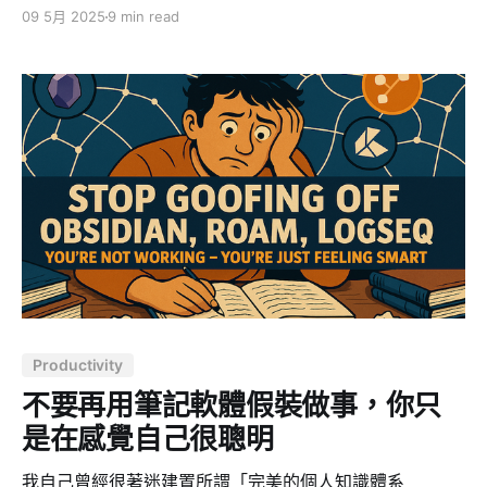
（Naval Ravikant）的思想體系提供了一套系統性的方
09 5月 2025
9 min read
法，幫助我們重新思考財富、成功與人生滿足。本文從
「目標、方法、心態」三大面向，整理了納瓦爾的十大核
心思維模型，從目標設定到方法再到心態，形成一個完整
的系統，幫助我們在追求卓越的過程中保持平衡與智慧。
一、目標：明確你真正想要的是什麼 1. 財富不等於金錢，
最終目標是自由 納瓦爾明確區分了三個常被混淆的概念：
財富、金錢和地位。 * 財富是指能在你睡覺時仍為你賺錢
的資產和事業。它可以是房產、軟體、內容或人力資源等
形式。財富創造是一場正和遊戲，透過槓桿可以持續增
加。 * 金錢是時間換取的報酬，呈線性關係 —— 投入八
小時工作，獲得相應的月薪。 * 地位則是社會階層中的位
置，如職場升遷。這是一場零和遊戲，因為頂端位置有
限，必須透過競爭獲得。 納瓦爾強調：財富的終極目標是
Productivity
獲得自由 —— 時間自由和選擇自由。真正的財富讓你擺
脫投入與產出的線性關係，為你創造做你真正想做事情的
不要再用筆記軟體假裝做事，你只
能力。 2. 讓幸運變成命運：創造獨特機會
是在感覺自己很聰明
我自己曾經很著迷建置所謂「完美的個人知識體系