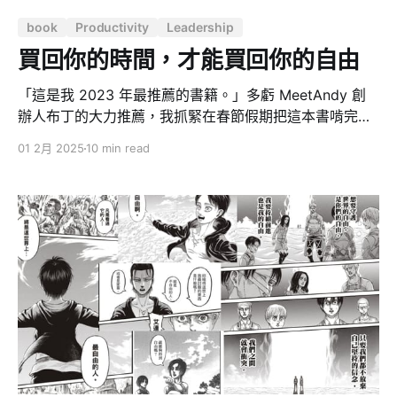
境的諸多討論。 結構性壓力累積的後果 從這次 CuboAi
book
Productivity
Leadership
的悲劇中，能清楚看見這些結構性壓力累積的後果。董事
長
買回你的時間，才能買回你的自由
「這是我 2023 年最推薦的書籍。」多虧 MeetAndy 創
辦人布丁的大力推薦，我抓緊在春節假期把這本書啃完，
跟其他時間管理書籍不一樣的是，這本書面向創業者，重
01 2月 2025
10 min read
點是教會讀者怎麼做，不只是心法，還有方法。很多內容
不是我一篇文章就能涵蓋的，況且我認為的重點未必跟每
個人都不同，如果你是創業者，你的書櫃絕對不應該少了
這本書！ 創業者總是以為，只要再拼一點、多擠出一些時
間，就能擺脫忙碌，但這往往只是錯覺。創業者經常被
「忙碌感」綁架，認為一切都要親力親為，才算踏實。其
實，這背後常藏著一種「對混亂的成癮」—— 以為不斷投
入時間就能解決問題，卻反而深陷壓力的沼澤。 破解時間
迷思，應用 DRIP 矩陣 書中最核心的觀念就是「Audit-
Transfer-Fill」的買回原則，也就是： 1. 先檢視（Audit）
自己時間的去向， 2. 再把能外包或委派的工作轉移
（Transfer）出去， 3. 最後用省下的時間投入（Fill）