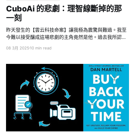
CuboAi 的悲劇：理智線斷掉的那
一刻
昨天發生的【雲云科技命案】讓我極為震驚與難過。我至
今難以接受釀成這場悲劇的主角竟然是他。過去我所認識
的 Thomas 是個溫暖、熱情且富有理想的創業者，但現實
08 3月 2025
10 min read
卻無情地提醒我們：當情緒失控到極端，悲劇可能就在眼
前。 「台灣創業的隱性成本非常高，且沒有支持創業家的
環境，成功率非常低。在台灣創辦人有了一個好的 idea，
你要自己開始學所有的東西：產品、技術、行銷、管理、
銷售、財務、會計、募資、客服。」－Sega 創業本就艱
辛，尤其在台灣這片土地上，創業者面對的壓力與孤獨，
遠遠超過外界的想像，加上社會普遍缺乏對創業過程的理
解與同理，經常讓創業者將公司成敗與自我價值緊緊相
連，陷入極端孤立與巨大的心理壓力中。 CuboAi 事件
裡，我感覺 Thomas 與 Bird 雙方的溝通最終都被情緒完
全淹沒。公司內部錄音檔被曝光，讓更多人看見創業者本
身必須正視自身心理問題的重要性，也引發了台灣創業環