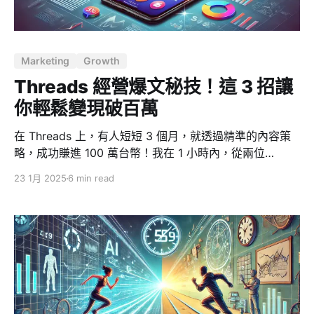
其加入句子中，如此反覆進行，直到產生完整的句子或段
落。而這其中的「機率分佈」是基於模型在海量文本數據
上的學習和訓練，因此它能模仿人類的語言模式，甚至在
Marketing
Growth
許多任務上展現出驚人的創造力和理解力。 值得注意的
是，模型在每次生成時都會進行隨機的「
Threads 經營爆文秘技！這 3 招讓
你輕鬆變現破百萬
在 Threads 上，有人短短 3 個月，就透過精準的內容策
略，成功賺進 100 萬台幣！我在 1 小時內，從兩位
Threads 破萬粉大神 @jkl.jemmy 與 @_cw.lin 的演講
23 1月 2025
6 min read
中，學到了「內容變現」的祕訣，特別整理 3 大翻轉思維
的關鍵，幫助你快速漲粉、爆文、變現。 三個在 Threads
發文的關鍵 1. 別亂留言，選對「流量浪點」才有用 為什
麼不能亂留言？ 在 Threads 上，留言確實能幫助曝光，
但如果你隨意留言在低流量的貼文上，基本等於白忙一
場。這就像衝浪，浪太小，你根本衝不起來。 留言駭客
術：