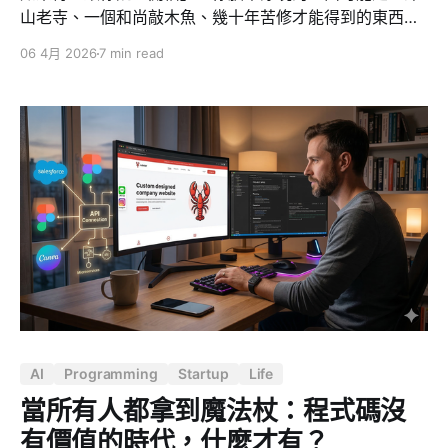
山老寺、一個和尚敲木魚、幾十年苦修才能得到的東西。
但曾坤章在《你開悟了嗎？遠離豬頭擁抱佛陀》這本書
06 4月 2026
7 min read
裡，做了一件非常有趣的事，他把開悟這件事，從神壇上
拉下來，攤在腦科學的實驗桌上。 讀完以後我的感覺是：
開悟不是一個宗教事件，而是一個大腦進化事件。以下是
我試圖用系統觀拆解這本書的核心邏輯。 無明就是豬頭
書名已經破題了。佛學裡最核心的概念「無明」，被作者
直接翻譯成白話的「豬頭」。 佛學把「豬頭」美化成「無
明」二字，字義雖深奧，饒富禪意，但還是不脫豬頭的骨
架。 在佛學中，無明的意思是：你不知道自己不知道。你
被慣性反應驅動，被情緒綁架，被壓力的可體松搞壞記憶
力，卻渾然不覺。壓力讓腎上腺持續分泌可體松，過量的
可體松殺死腦下皮層的神經元。你剛做的事馬上忘，短暫
記憶被侵蝕。 如果將「無明」用科學語言來說，就是：你
的大腦運作在一個低效、混亂、自動導航的狀態；
AI
Programming
Startup
Life
當所有人都拿到魔法杖：程式碼沒
有價值的時代，什麼才有？