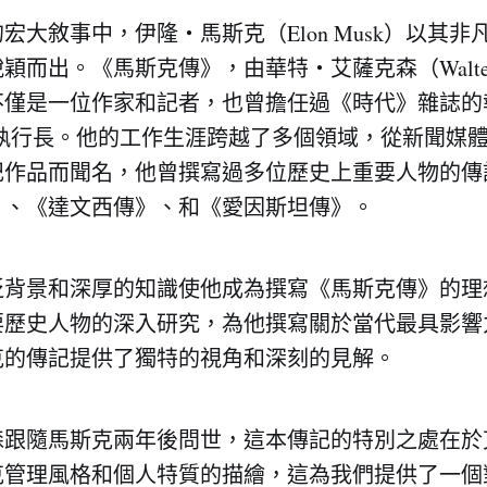
宏大敘事中，伊隆・馬斯克（Elon Musk）以其
而出。《馬斯克傳》，由華特・艾薩克森（Walter Is
不僅是一位作家和記者，也曾擔任過《時代》雜誌的
和執行長。他的工作生涯跨越了多個領域，從新聞媒
記作品而聞名，他曾撰寫過多位歷史上重要人物的傳
》、《達文西傳》、和《愛因斯坦傳》。
泛背景和深厚的知識使他成為撰寫《馬斯克傳》的理
要歷史人物的深入研究，為他撰寫關於當代最具影響
克的傳記提供了獨特的視角和深刻的見解。
森跟隨馬斯克兩年後問世，這本傳記的特別之處在於
克管理風格和個人特質的描繪，這為我們提供了一個