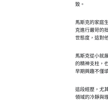
致。
馬斯克的家庭
克進行嚴苛的
世態度，這對
馬斯克從小就
的精神支柱，
早期興趣不僅
這段經歷，尤
領域的冷靜與