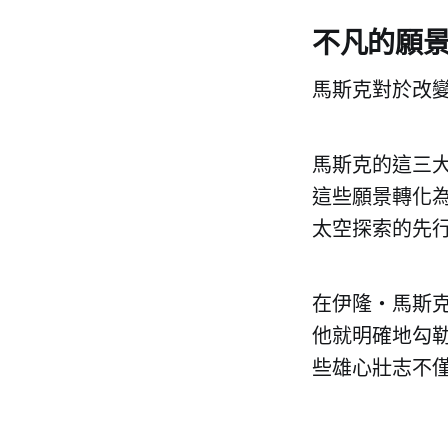
不凡的願
馬斯克對於改
馬斯克的這三
這些願景轉化
太空探索的先
在伊隆・馬斯克
他就明確地勾
些雄心壯志不