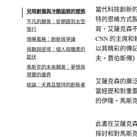
當代科技創新的
兒時創傷與冷酷面貌的塑造
特的思維方式脫穎
不凡的願景：從網路到太空
寫，艾薩克森
旅行
對於科幻小說《銀河便
CNN 的主席
領導風格：創新與爭議
車指南》的熱愛
以其精彩的傳
挑戰與逆境：個人與職業的
起伏
夫・賈伯斯傳
馬斯克的未來願景：夢想與
現實的邊界
艾薩克森的廣
結論：天真且堅持的創新者
富經歷和對重
的伊隆・馬斯
此書在艾薩克
探討和對馬斯