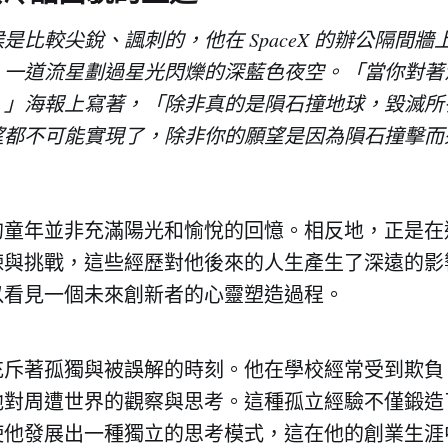
是比較尖銳、諷刺的，他在 SpaceX 的辦公隔間
：一道流星劃過星光閃爍的深藍色夜空。「當你對著
，」海報上寫著，「除非真的是隕石撞地球，毀滅所
望都不可能實現了，除非你的願望是因為隕石撞擊而
的童年並非充滿陽光和愉悅的回憶。相反地，正是在
煉與挑戰，這些經歷對他後來的人生產生了深遠的影
以看見一個未來創新者的心靈塑造過程。
充斥著孤獨與被誤解的時刻。他在學校經常受到欺負
他對周遭世界的觀察與思考。這種孤立經驗不僅鍛造
使他發展出一種獨立的思考模式，這在他的創業生涯