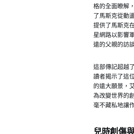
格的全面瞭解
了馬斯克從動盪
提供了馬斯克在
星網路以影響
遠的父親的訪
這部傳記超越
讀者揭示了這
的遠大願景，
為改變世界的
毫不藏私地讓
兒時創傷