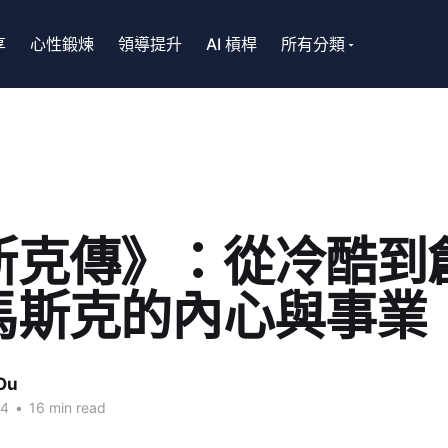
享
心性鍛煉
領導提升
AI 槓桿
所有分類
斯克傳》：從冷酷到
馬斯克的內心與事業
Ou
24
•
16 min read