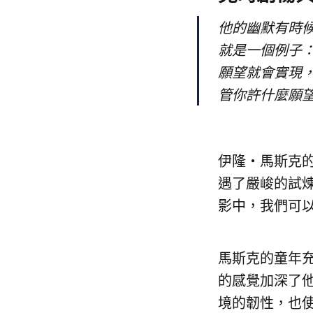
他的幽默有時候
就是一個例子
願望就會實現
管你許什麼願
伊隆・馬斯克
遇了嚴峻的試
影中，我們可
馬斯克的童年
的感覺加深了
境的韌性，也