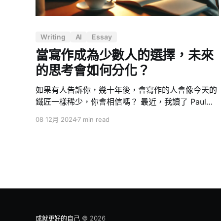
Writing
AI
Essay
當寫作成為少數人的選擇，未來
的思考會如何分化？
如果有人告訴你，幾十年後，會寫作的人會像今天的
鐵匠一樣稀少，你會相信嗎？ 最近，我讀了 Paul
Graham 的一篇文章《Writes and Write-Nots》，
08 12月 2024
7 min read
感觸頗深。他提到，隨著 AI 技術的普及，我們可能
正步入一個分水嶺：寫作能力將不再是一項普遍具備
的技能，而會成為少數人的選擇。 他的觀點深刻地
探討了寫作這項技能的未來，甚至延伸到它對思維能
力的影響。這篇文章啟發了我，也讓我重新審視了寫
作與思考之間的關係。因此，我想透過這篇文章與大
家分享這個有趣且發人深省的話題：AI 技術是否正
在無聲無息地奪走我們的寫作能力？而這樣的未來，
成就更好的自己
© 2026
究竟對我們意味著什麼？ 寫作是人人需要，卻難以