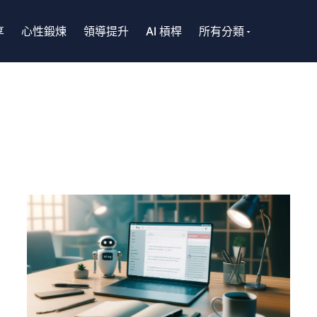
享
心性鍛煉
領導提升
AI 槓桿
所有分類