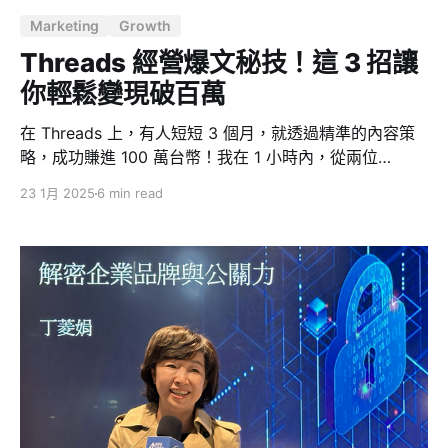
Marketing
Growth
Threads 經營爆文秘技！這 3 招讓
你輕鬆變現破百萬
在 Threads 上，有人短短 3 個月，就透過精準的內容策
略，成功賺進 100 萬台幣！我在 1 小時內，從兩位
Threads 破萬粉大神 @jkl.jemmy 與 @_cw.lin 的演講
23 1月 2025
6 min read
中，學到了「內容變現」的祕訣，特別整理 3 大翻轉思維
的關鍵，幫助你快速漲粉、爆文、變現。 三個在 Threads
發文的關鍵 1. 別亂留言，選對「流量浪點」才有用 為什
麼不能亂留言？ 在 Threads 上，留言確實能幫助曝光，
但如果你隨意留言在低流量的貼文上，基本等於白忙一
場。這就像衝浪，浪太小，你根本衝不起來。 留言駭客
術：