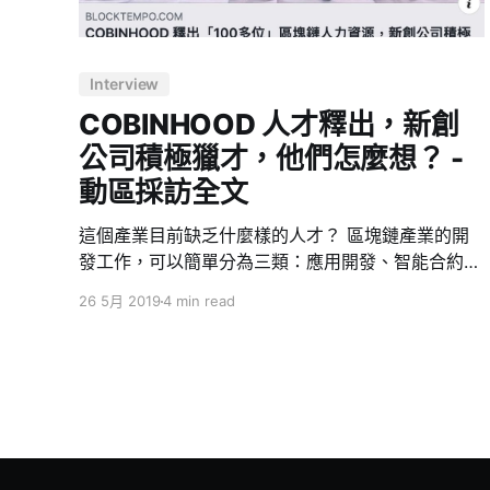
Interview
COBINHOOD 人才釋出，新創
公司積極獵才，他們怎麼想？ -
動區採訪全文
這個產業目前缺乏什麼樣的人才？ 區塊鏈產業的開
發工作，可以簡單分為三類：應用開發、智能合約開
發、底層鏈開發。最上層的應用開發，只要能使用
26 5月 2019
4 min read
SDK 或是對應區塊鏈的函式庫，與一般的網路應用
開發所需要的技能樹其實沒有太大的差別；智能合約
開發的門檻現在線上的文件、課程、教學已經都逐漸
豐富，相對的進入門檻也低很多。 最具挑戰的是底
層鏈的開發工作，一個鏈的開發，從無到有需要具備
各種領域的計算機知識（P2P、共識算法、加解密算
法、編譯器與虛擬機設計等等），開發公鏈如同設計