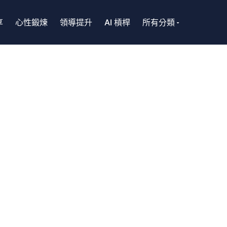
享
心性鍛煉
領導提升
AI 槓桿
所有分類