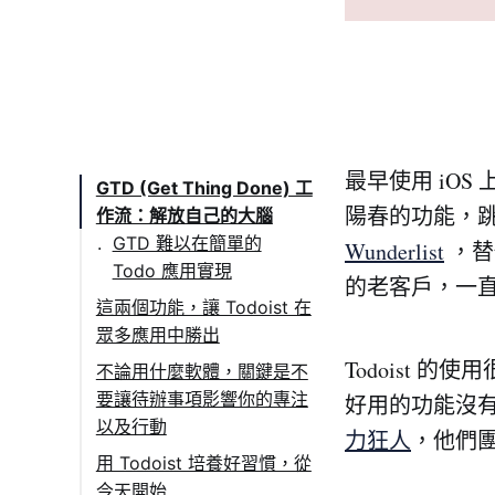
最早使用 iOS
GTD (Get Thing Done) 工
陽春的功能，跳槽
作流：解放自己的大腦
GTD 難以在簡單的
Wunderlist
，替
Todo 應用實現
的老客戶，一直在
這兩個功能，讓 Todoist 在
眾多應用中勝出
1. 多裝置跨平台只是基
Todoist
不論用什麼軟體，關鍵是不
本要求而已，隨處可用
要讓待辦事項影響你的專注
好用的功能沒有
才是差異化關鍵
以及行動
力狂人
，他們團
2. 非常好用的快捷鍵
我是按照這樣的流程來
用 Todoist 培養好習慣，從
以及語法
整理我自己的待辦事
今天開始