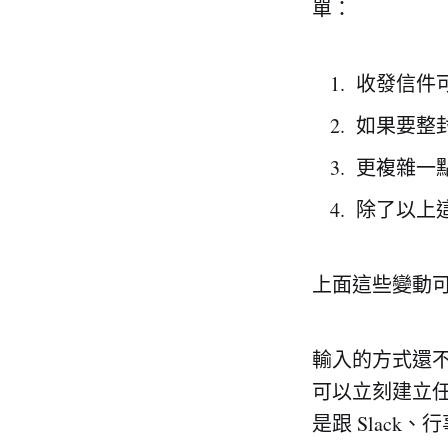
單：
收發信件
如果要整封
更複雜一
除了以上
上面這些變動
輸入的方式還
可以立刻建立
是跟 Slac