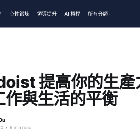
享
心性鍛煉
領導提升
AI 槓桿
所有分類
odoist 提高你的生
工作與生活的平衡
Ou
20
•
9 min read