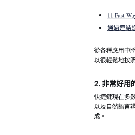
11 Fast Wa
通過連結您常
從各種應用中將你
以很輕鬆地按照
2. 非常好
快捷鍵現在多數
以及自然語言
成。