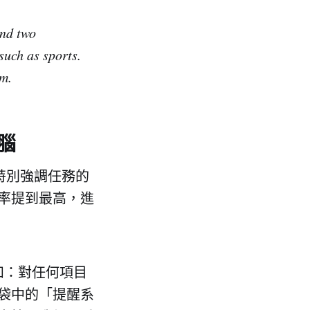
and two
such as sports.
am.
大腦
特別強調任務的
率提到最高，進
如：對任何項目
袋中的「提醒系