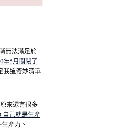
來逐漸無法滿足於
20年5月關閉了
法滿足我這奇妙清單
現原來還有很多
O 自己就是生產
提升生產力。