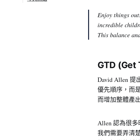
項：
不如就試試用 Todoist
Enjoy things out
來養成這些日常好習慣
吧～！
incredible childr
參考資料
This balance and
GTD (Ge
David Allen 
優先順序，而
而增加整體產
Allen 認
我們需要弄清