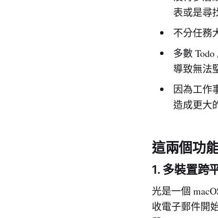
表或是尋
不分任務
多數 To
導致無法
因為工作事
造成更大
這兩個功能，
1. 多裝置
光是一個 mac
收電子郵件開