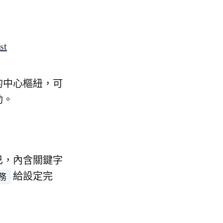
t
你的中心樞紐，可
動。
而已，內含關鍵字
給設定完
務