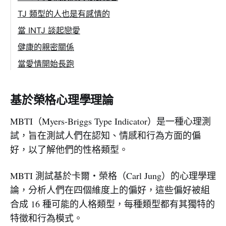
1. 能夠看到事情與事情的連續性
TJ 類型的人也是有感情的
2. 可以有邏輯地把這些想法告訴他人
當 INTJ 談起戀愛
3. 過度的完美主義，被感覺綁架，怕失敗，怕
INTJ 希望被愛的方式
健康的親密關係
做得不對
INTJ 喜歡像戰友的相處模式
INTJ 給戀情的禮物
當愛情開始長跑
4. 太活在自己的世界裡面，不接地氣
INTJ 在戀愛中會遇到的挑戰
練習欣賞對方，而不是包容和忍受
需要別人的關懷或支持，並不代表你思考或行
基於榮格心理學理論
為不獨立
MBTI（Myers-Briggs Type Indicator）是一種心理測
試，旨在測試人們在認知、情感和行為方面的偏
好，以了解他們的性格類型。
MBTI 測試基於卡爾・榮格（Carl Jung）的心理學理
論，分析人們在四個維度上的偏好，這些偏好被組
合成 16 種可能的人格類型，每種類型都有其獨特的
特徵和行為模式。