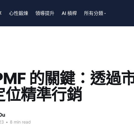
享
心性鍛煉
領導提升
AI 槓桿
所有分類
PMF 的關鍵：透過
定位精準行銷
Ou
23
•
8 min read