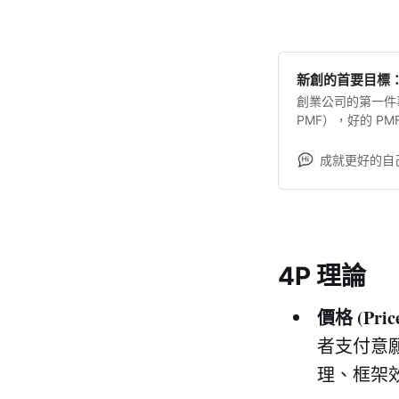
新創的首要目標
創業公司的第一件事就
PMF），好的 P
們想要加入你的團
戶，透過社交網路、
成就更好的自
在建立了一定的客
務。但是在初期階
在客戶的回復和興
九次被人當面摔門
團隊，並滿足客戶
4P 理論
價格 (Pric
者支付意
理、框架