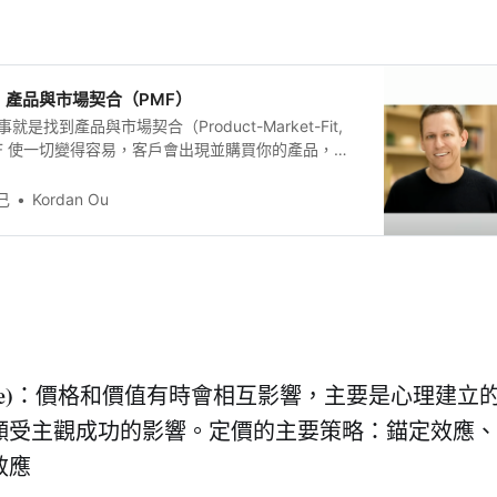
：產品與市場契合（PMF）
是找到產品與市場契合（Product-Market-Fit,
MF 使一切變得容易，客戶會出現並購買你的產品，人
隊。首先，需要透過傾聽和挖掘的方式找到這些客
介紹、LinkedIn、投資者等途徑獲取客戶的興趣。
己
Kordan Ou
戶基礎後，就可以透過穩定的客戶流量進一步拓展業
段，通常需要透過大量的陌生郵件等方式才能獲取潛
趣。這需要耐心和毅力，因為銷售的本質就是十次有
而過。在此之後，公司需要建立真正的客戶群和管理
對產品的服務質量的要求。 80％ 的新創失敗因未…
e)
：價格和價值有時會相互影響，主要是心理建立
願受主觀成功的影響。定價的主要策略：錨定效應、
效應