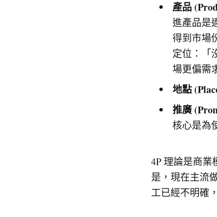
產品 (Prod
進產品是
得到市場
定位：「
場更偏需
地點 (Plac
推廣 (Prom
核心是為
4P 理論是商
是，現在主流做法
工已經不明確