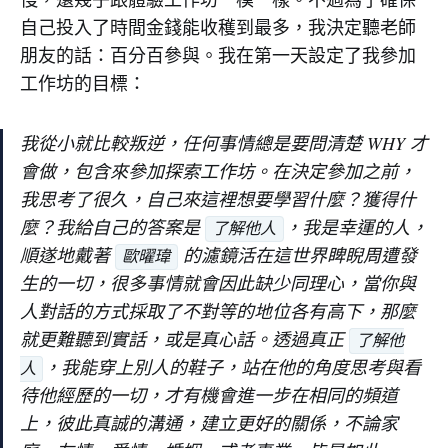
自己投入了時間金錢能收穫到最多，我決定聽老師
朋友的話：百分百參與。我在第一天設定了我參加
工作坊的目標：
我從小就比較叛逆，任何事情總是要問清楚 WHY 才
會做，包含來參加探索工作坊。在決定參加之前，
我思考了很久，自己來這裡想要學習什麼？獲得什
麼？我給自己的答案是
，我是幸運的人，
了解他人
順遂地戴著
的濾鏡活在這世界睥睨周遭發
歐曜瑋
生的一切，很多事情就會因此缺少同理心，當你與
人對話的方式採取了不對等的地位各有高下，那麼
就更難聽到實話，或是真心話。透過真正
了解他
，我能穿上別人的鞋子，站在他的角度思考與看
人
待他經歷的一切，才有機會進一步在相同的頻道
上，彼此真誠的溝通，建立更好的關係，不論家