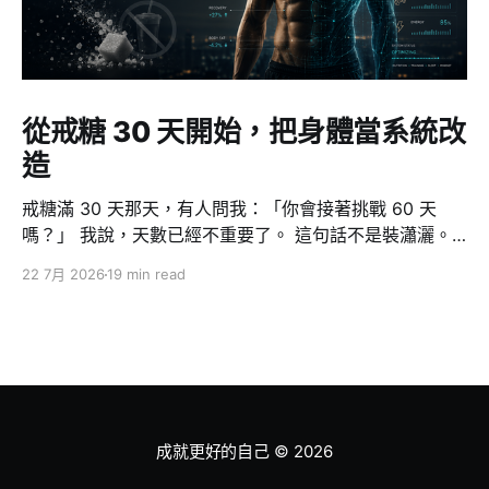
從戒糖 30 天開始，把身體當系統改
造
戒糖滿 30 天那天，有人問我：「你會接著挑戰 60 天
嗎？」 我說，天數已經不重要了。 這句話不是裝瀟灑。
因為對我來說，戒糖從來不是重點 — 它只是一個切入
22 7月 2026
19 min read
點，一個我用來證明「我做得到」的測試案例。真正發生
的事情大得多：這 30 天裡，我從一個三、四個月纔去一
次健身房的人，變成一週五練、一次至少一小時。而且我
可以很誠實地說，我的意志力跟以前一模一樣，一克都沒
有變多。 改變的不是我，是系統。這篇文章想講的就是這
件事：當你不再靠意志力管理身體，而是把身體當成一個
可以除錯、重構、監控的系統，改造才真正開始。 為什麼
成就更好的自己
© 2026
從戒糖開始？因為我需要一個做得到的證明 先交代動機。