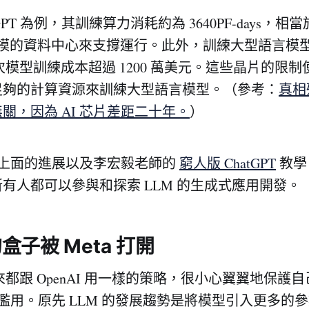
GPT 為例，其訓練算力消耗約為 3640PF-days，相當
億規模的資料中心來支撐運行。此外，訓練大型語言模
一次模型訓練成本超過 1200 萬美元。這些晶片的限
足夠的計算資源來訓練大型語言模型。（參考：
真相殘
關，因為 AI 芯片差距二十年。
）
開源上面的進展以及李宏毅老師的
窮人版 ChatGPT
教學
有人都可以參與和探索 LLM 的生成式應用開發。
子被 Meta 打開
直以來都跟 OpenAI 用一樣的策略，很小心翼翼地保
被濫用。原先 LLM 的發展趨勢是將模型引入更多的參數