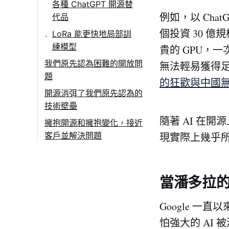
各種 ChatGPT 開源替
例如，以 Chat
代品
個投資 30 
LoRa 能更快地局部訓
練模型
貴的 GPU，
我們原先認為困難的開放問
無法輕易獲得
題
的狂歡與中國無
開源消弭了我們原先認為的
技術壁壘
隨著 AI 在
擁抱開源和擁抱變化，接近
現實際上幾乎所
客戶並解決問題
人工智慧與區塊鏈，將
為我們打造更完美的
Web 3.0
當潘多拉的盒
Google 一
怕強大的 AI 