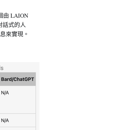
由 LAION
對話式的人
息來實現。