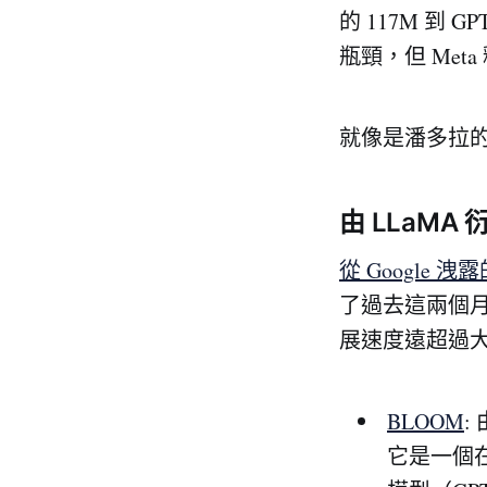
的 117M 到
瓶頸，但 Meta
就像是潘多拉的
由 LLaMA
從 Google 
了過去這兩個月從 
展速度遠超過
BLOOM
:
它是一個在