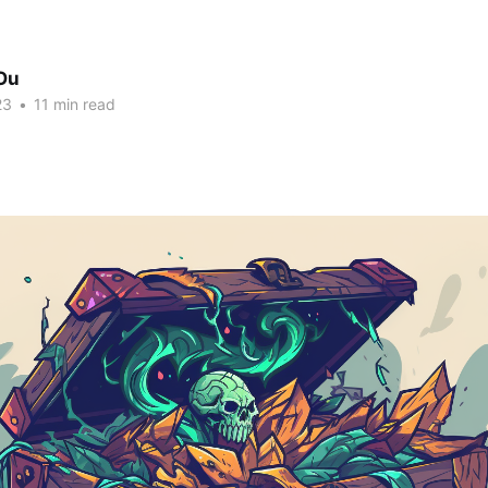
Ou
23
•
11 min read