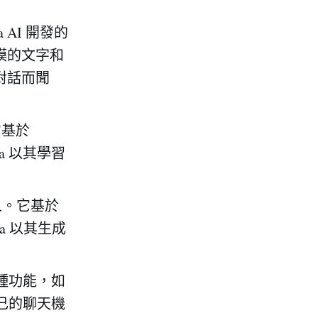
eta AI 開發的
規模的文字和
對話而聞
它基於
a 以其學習
人。它基於
a 以其生成
種功能，如
自己的聊天機