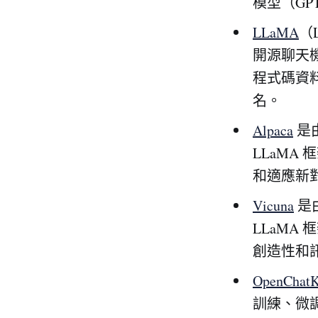
模型（GPT
LLaMA
（L
開源聊天機
程式碼資
名。
Alpaca
是
LLaMA
和適應新
Vicuna
是
LLaMA
創造性和
OpenChatK
訓練、微調