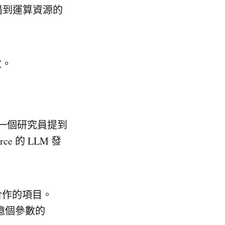
會遇到運算資源的
放。
的一個研究員提到
e 的 LLM 發
員合作的項目。
億個參數的