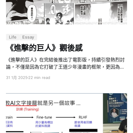
迷思，應用 DRIP 矩陣 書中最核心的觀念就是「Audit-
Transfer-Fill」的買回原則，也就是： 1. 先檢視（Audit）
自己時間的去向， 2. 再把能外包或委派的工作轉移
（Transfer）出去， 3. 最後用省下的時間投入（Fill）
Life
Essay
《進擊的巨人》觀後感
《進擊的巨人》在完結後推出了電影版，持續引發熱烈討
論，不僅是因為它打破了王道少年漫畫的框架，更因為它
以極為複雜的世界觀、深刻的人性描寫，創造了一部跨越
31 1月 2025
22 min read
娛樂層次、直指現實與哲學思考的神作。 作者諫山創不只
是講述一場關於「人類對抗巨人」的戰爭，而是透過「牆
內與牆外」的衝突，揭示了民族主義、輿論操控、意識形
態對立、以及權力如何利用恐懼來形塑歷史。這讓我聯想
到現實世界，如中國與台灣這樣的地緣政治局勢——同文
同種卻因歷史與統治手法而分裂，雙方彼此戒備，而這一
切或許也是執政者為了維持統治正當性所塑造的「敵
人」。 寫下這篇文章，不只是為了分享我的觀後感，而是