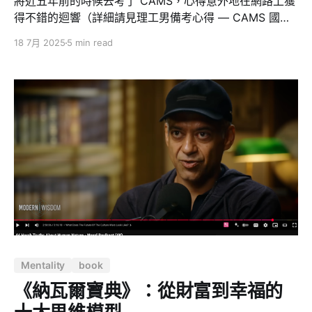
將近五年前的時候去考了 CAMS，心得意外地在網路上獲
得不錯的迴響（詳細請見理工男備考心得 — CAMS 國際
公認反洗錢師），今年再次因為工作需求去考「防制洗錢
18 7月 2025
5 min read
與打擊資恐專業人員」，原本有備考 CAMS 的經驗就可
以裸考，實際上看了考古題之後發現這樣的想法大錯特
錯，所以寫下這篇分享給可能有需要的人。 一、從「為什
麼要背數字」開始的備考頓悟 準備 CAMS 時，我最在意
FATF 40 項建議、三道防線、KYC／EDD 流程等方法
論；然而一踏進《防制洗錢與打擊資恐法令及實務專業人
員測驗》考場，很快就發現：「方法論只拿得到及格，真
正決勝的是台灣法條藏的『阿拉伯數字』與『主管機
關』。」 這類的考題反覆出現 —— * 臨時性現金匯款 ≥3
萬元 就得標註身分 * 現金交易 ≥50 萬元 一律申報 CTR *
STR 通報2 個營業日內完成
Mentality
book
《納瓦爾寶典》：從財富到幸福的