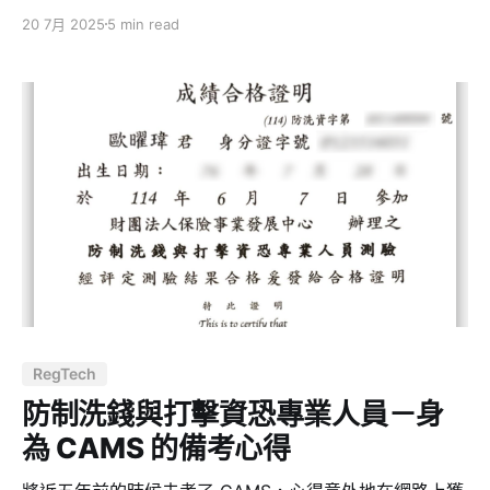
理壓力而不是知識的解脫。我認識許多人，他們的閱讀習
20 7月 2025
5 min read
慣死於某本「買了卻看不下去」的書。他們的書桌上堆著
一疊未完成的閱讀遺憾，而不再願意翻開下一本。 問題不
在於閱讀本身，而在於我們沒學會如何選書與閱讀。 本篇
文章，透過《每個人都有一本命定之書在等著他》的啟
發，我整理出三階段的閱讀方法，來應對現代資訊超載的
實用策略。它的目的很簡單：幫你避免在爛書上浪費時
間，並且建立自己的知識體系。 第一階段：大量速讀 這
一階段的重點不是理解，而是篩選。在資訊爆炸時代，閱
讀的瓶頸不再是「看得懂」，而是「要不要花時間讀」。
因此我們需要把書當成產品 MVP（Minimum Viable
Product）來測試。 你要快速判斷一本書值不值得你花時
間深入。以下是速讀的方式： * 看書名、副標題、封面設
計（能透露作者意圖與受眾定位） * 快速瀏覽目錄、章節
RegTech
標題（觀察是否有系統性） * 翻閱幾頁，看語言密度、論
述深度、是否有觀點
防制洗錢與打擊資恐專業人員－身
為 CAMS 的備考心得