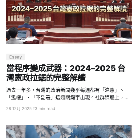
成一篇文章不是要把佛教講得更玄，而是把它放進理性世
界裡，變成可用、可測、可複盤的東西。 「理性佛學」不
是矛盾，而是回到本質 很多人聽到「理性佛教」會覺得矛
盾：一邊是資料、程式碼、博弈論、資本回報率；一邊是
看起來避世、消極、甚至帶迷信色彩的宗教。
Essay
當程序變成武器：2024–2025 台
灣憲政拉鋸的完整解讀
過去一年多，台灣的政治新聞幾乎每週都有「違憲」、
「濫權」、「不副署」這類關鍵字出現。社群媒體上，藍
綠白各陣營的懶人包滿天飛，每一方都言之鑿鑿說對方在
28 12月 2025
23 min read
「毀憲亂政」。但如果你真的想搞懂發生了什麼事，這些
情緒化的敘事幫助有限。 這篇文章的目的很簡單：把「可
驗證的事實」和「立場式敘事」拆開，讓你自己判斷。我
會用三個層次來講這件事： 1. 發生了什麼（時間軸）、 2.