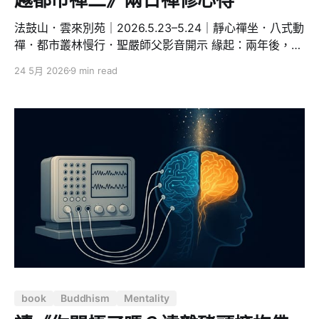
法鼓山．雲來別苑｜2026.5.23–5.24｜靜心禪坐．八式動
禪．都市叢林慢行．聖嚴師父影音開示 緣起：兩年後，我
又回到了蒲團上 2026 年 5 月 23 至 24 日，我參加了法
24 5月 2026
9 min read
鼓山在雲來別苑舉辦的《自我超越都市禪二》。 說來慚
愧。我是 2024 年 26th 自我超越禪修營（四天三夜）的
學員，當時從營隊「畢業」，心裡是滿的，覺得自己已經
懂得「行住坐臥皆是禪」。可是回到生活、工作一忙，蒲
團就慢慢被冷落了。這兩年我幾乎荒廢了打坐，偶爾會在
家坐個五分鐘，也常常偷懶，沒有養成習慣。 所以這次報
名都市禪二，對我來說既是回家，也是一次誠實的面對。
它是我第一次禪二，也是我重新把心收回來的開始。 慢，
book
Buddhism
Mentality