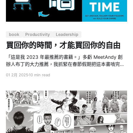
裡，我感覺 Thomas 與 Bird 雙方的溝通最終都被情緒完
全淹沒。公司內部錄音檔被曝光，讓更多人看見創業者本
身必須正視自身心理問題的重要性，也引發了台灣創業環
境的諸多討論。 結構性壓力累積的後果 從這次 CuboAi
book
Productivity
Leadership
的悲劇中，能清楚看見這些結構性壓力累積的後果。董事
長
買回你的時間，才能買回你的自由
「這是我 2023 年最推薦的書籍。」多虧 MeetAndy 創
辦人布丁的大力推薦，我抓緊在春節假期把這本書啃完，
跟其他時間管理書籍不一樣的是，這本書面向創業者，重
01 2月 2025
10 min read
點是教會讀者怎麼做，不只是心法，還有方法。很多內容
不是我一篇文章就能涵蓋的，況且我認為的重點未必跟每
個人都不同，如果你是創業者，你的書櫃絕對不應該少了
這本書！ 創業者總是以為，只要再拼一點、多擠出一些時
間，就能擺脫忙碌，但這往往只是錯覺。創業者經常被
「忙碌感」綁架，認為一切都要親力親為，才算踏實。其
實，這背後常藏著一種「對混亂的成癮」—— 以為不斷投
入時間就能解決問題，卻反而深陷壓力的沼澤。 破解時間