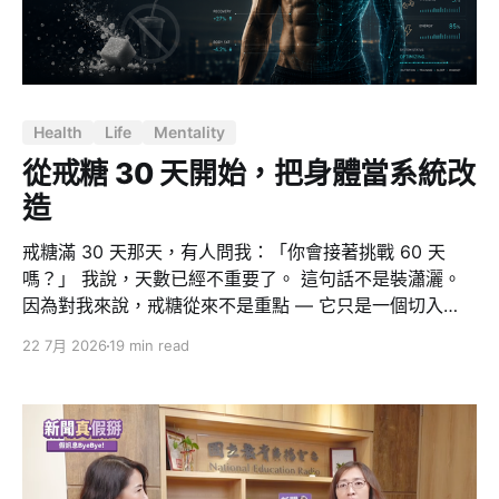
Health
Life
Mentality
從戒糖 30 天開始，把身體當系統改
造
戒糖滿 30 天那天，有人問我：「你會接著挑戰 60 天
嗎？」 我說，天數已經不重要了。 這句話不是裝瀟灑。
因為對我來說，戒糖從來不是重點 — 它只是一個切入
點，一個我用來證明「我做得到」的測試案例。真正發生
22 7月 2026
19 min read
的事情大得多：這 30 天裡，我從一個三、四個月纔去一
次健身房的人，變成一週五練、一次至少一小時。而且我
可以很誠實地說，我的意志力跟以前一模一樣，一克都沒
有變多。 改變的不是我，是系統。這篇文章想講的就是這
件事：當你不再靠意志力管理身體，而是把身體當成一個
可以除錯、重構、監控的系統，改造才真正開始。 為什麼