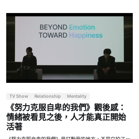
人明明渴望親密，卻總是在關係裡築牆。市面上談依附理
論、談原生家庭的書很多，大部分停在「你的問題來自童
年」就結束了。但作者周慕姿多走了一步 — 她把整個機
制拆開來給你看：恐懼從哪裡來、怎麼觸發、觸發之後你
會做什麼、做了之後為什麼反而讓恐懼更深。 用我熟悉的
語言來說，這是一套監控系統（monitoring system）的
除錯手冊。 親密恐懼是一套 threshold 設錯的警報系統
做過系統維運的人都知道一個惡夢：alert threshold 設錯
了。系統其實好好的，但警報一直響。半夜三點被叫醒，
衝去看 dashboard，什麼事都沒有。久了之後，你有兩種
下場 — 要嘛對所有警報麻木，要嘛活在永恆的焦慮裡。
親密恐懼就是這樣一套系統。 書裡的說法是「警報器」
TV Show
Relationship
Mentality
《努力克服自卑的我們》觀後感：
情緒被看見之後，人才能真正開始
活著
《努力克服自卑的我們》最打動我的地方，不是它拍了一