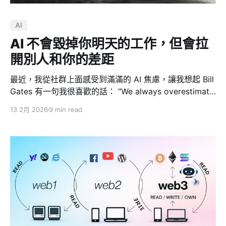
介面可能不一樣，但背後需要的資料都一樣。你可能喜歡
分組檢視，我可能偏好排行榜，他可能覺得某個評分指標
AI
根本沒必要——但我們三個人要的底層 Data 是同一份。
所以我的預判是：軟體業會極度退縮，退縮到最後變成提
AI 不會毀掉你明天的工作，但會拉
供資料的基礎設施。每一
開別人和你的差距
最近，我從社群上面感受到滿滿的 AI 焦慮，讓我想起 Bill
Gates 有一句我很喜歡的話： “We always overestimate
the change that will occur in the next two years and
13 2月 2026
9 min read
underestimate the change that will occur in the next
ten.” 翻成白話就是：我們總是高估兩年，低估十年。 這
句話，剛好可以拿來當我們看待 AI 的心情調節器。 2023
年我寫 AI 長文心得的時候，大家被 ChatGPT、GPT-4、
Midjourney 震撼到，問的是「Google