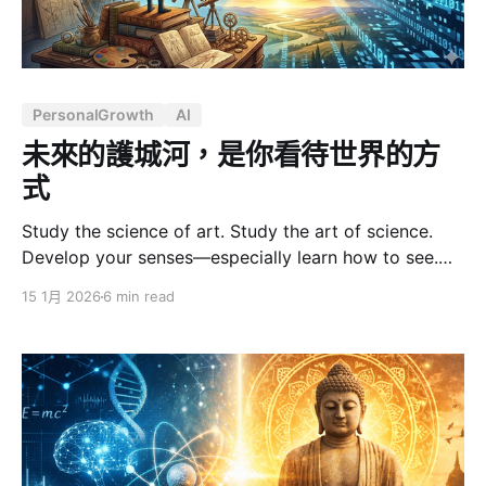
PersonalGrowth
AI
未來的護城河，是你看待世界的方
式
Study the science of art. Study the art of science.
Develop your senses—especially learn how to see.
Realize that everything connects to everything else.
15 1月 2026
6 min read
— Leonardo da Vinci 達文西的這句話放在今天，比五百
年前更加貼切。 我們正站在一個特殊的歷史節點上。AI
的能力每隔幾個月就跳升一個層級，自動化已經不再是遙
遠的未來。在這樣的時代，什麼才是真正的競爭優勢？什
麼才能讓一個人、一家公司、一個品牌，不被浪潮淹沒？
在 ChatGPT 問世之前，人們焦慮於「技能不夠硬」或
「專業不夠深」，拼命考證照、學新語言、追逐最新的技