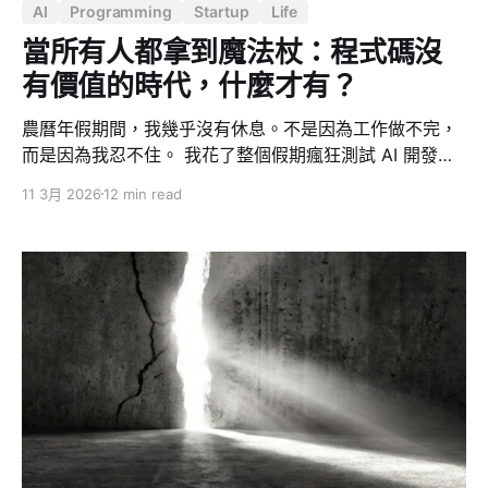
AI
Programming
Startup
Life
當所有人都拿到魔法杖：程式碼沒
有價值的時代，什麼才有？
農曆年假期間，我幾乎沒有休息。不是因為工作做不完，
而是因為我忍不住。 我花了整個假期瘋狂測試 AI 開發工
具的極限，從零開始做了一個完整的公司網站，觀察了全
11 3月 2026
12 min read
世界開發者在幹什麼，研究了 Claude Code 的開源社群
怎麼運作，然後在某一天晚上意識到——我好像開始對
Twitter 上的長文產生了社交焦慮。 這篇文章是我這段時
間的思考整理。有些是對產業的預判，有些是親手實測的
心得，有些只是一個創業者在深夜滑手機時的坦白。 一、
軟體業正在經歷一場靜默的坍塌 過年期間我觀察到一個非
常明顯的現象：全世界的開發者都覺得自己拿到了一根魔
法杖，什麼都能做。 我大概看了十幾個人各自做的三到五
個產品，主題驚人地相似——分析 Token、保存筆記、做
Dashboard。換句話說，大概有十五個人正在用不同的方
法做同一件事情。 這讓我想通了一件事。 每個人想要的