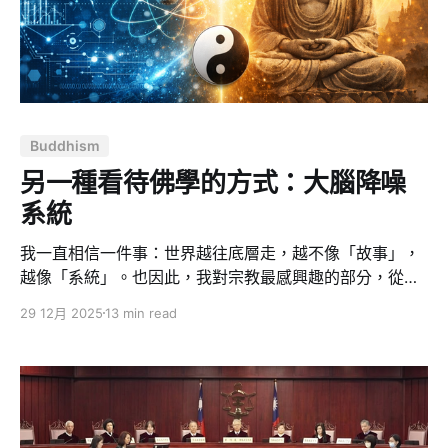
術框架，
Buddhism
另一種看待佛學的方式：大腦降噪
系統
我一直相信一件事：世界越往底層走，越不像「故事」，
越像「系統」。也因此，我對宗教最感興趣的部分，從來
不是儀式、傳說或承諾，而是它能不能像工程一樣被拆
29 12月 2025
13 min read
解、驗證、迭代，最後變成一套可操作的心智工具。 納瓦
爾談佛學的方式，深得我認同：不求信、不求拜，只求清
晰度（clarity）與效能（efficiency）。他把佛學從「宗
教」拉回「操作手冊」，甚至更像是「人腦的除錯指
南」。我很認同，而且我覺得他歸納得比我更乾淨、更
狠，也更接近第一性原理。 我把這套理解用我的角度整理