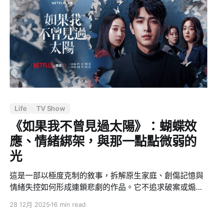
法條怎麼寫（制度底座）、 3. 以及社群在吵什麼（爭議拆
解）。 為什麼 2024 之後所有衝突都往憲法法庭丟？ 要
理解這場憲政風暴，得先看清楚 2024 年選舉之後的政治
結構。 2024 年總統大選，民進黨的賴清德勝出，但立法
院的席次卻形成「藍白大於綠」的格局——國民黨加上民
眾黨的席次超過民進黨。這在台灣民主化以來是相對少見
的「分立政府」狀態：行政權（總統與行政院）由一個政
黨掌握，立法權卻由另一方佔多數，
Life
TV Show
《如果我不曾見過太陽》：蝴蝶效
應、情緒綁架，與那一點點微弱的
光
這是一部以極度克制的敘事，拆解原生家庭、創傷記憶與
情緒失控如何形成連鎖悲劇的作品。它不追求破案或煽
情，而是讓觀眾直視「蝴蝶效應」：每一次被情緒綁架的
28 12月 2025
16 min read
反射行為，都可能放大成無法回頭的人生斷點。劇中沒有