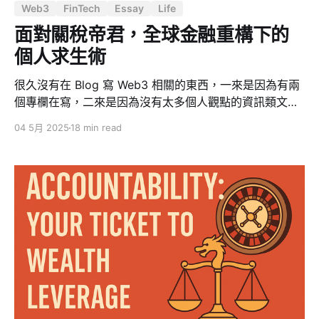
Web3
FinTech
Essay
Life
面對關稅帝君，全球金融重構下的
個人求生術
很久沒有在 Blog 寫 Web3 相關的東西，一來是因為有兩
個專欄在寫，二來是因為沒有太多個人觀點的資訊類文章
就直接寫在 Medium 了，直到最近在 AAMA 班會受到我
04 5月 2025
18 min read
們班長金融派大星的啟發，他在班會的分享原標題是「關
稅帝君川普引發國際動盪的陽謀與人生重要的課題」，這
篇文章主要來自他線下、社群、以及在 Inside 的分享，結
合最近的時事觀察綜合而寫。 （正文開始） 在全球經濟
與政治格局日益複雜的今日，我們面臨著前所未有的資產
保值挑戰。當川普重返白宮，帶著他的關稅政策與金融新
策略，我們必須清醒認識這場看似混亂背後的「陽謀」
—— 這不是隱藏的陰謀，而是公開進行的全球財富重分配
遊戲，而這場遊戲的最新章節已在華爾街悄然展開。 印鈔
時代的殘酷真相 當我們討論全球經濟問題時，必須認清一
個殘酷事實：全球央行的印鈔行為本質上是對普通民眾的