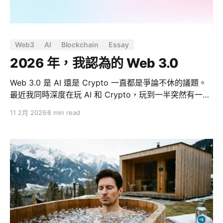
Web3
AI
Blockchain
Essay
2026 年，我認為的 Web 3.0
Web 3.0 是 AI 還是 Crypto 一直都是爭論不休的議題。
最近我同時深度在玩 AI 和 Crypto，玩到一半突然有一個
很清楚的體悟：「這兩個東西在做同一件事」。 如果我們
11 2月 2026
8 min read
把 Web 3.0 定義成去中心化，那 Crypto 去中心化了金融
— 用數學和共識取代了銀行、清算所、公證人。而 AI 去
中心化了專業 — 用智能取代了仲介、顧問、中間管理
層，一切只負責「傳遞和轉譯」的角色。 路徑不同，終點
一樣：把權力從中介手中交還給個人。 所以我的結論是：
Web 3.0 = AI + Crypto。不是「或」，是「加」。一個
去中介化生產和知識，一個去中介化金錢和所有權。合在
一起，