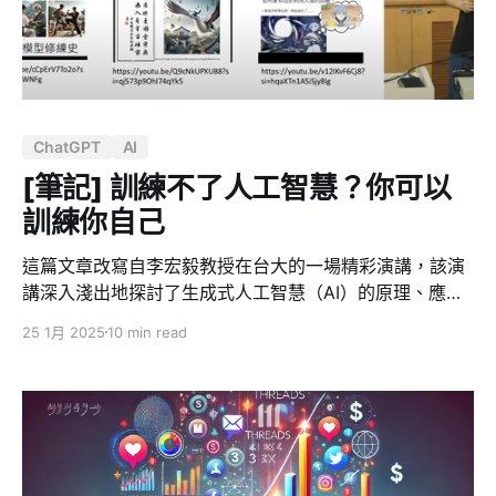
想要讓未來的自己可以細細品味這部作品背後埋藏的細節
與議題，並讓沒有看過《進擊的巨人》的人理解它的深
度，讓已經看過的人對它產生新的思考。這部作品探討的
「自由」並不單純，它是掙扎、是選擇、是犧牲，也是無
法逃脫的枷鎖。 艾連的旅程並非傳統英雄式的勝利，而是
ChatGPT
AI
一場充滿矛盾與悲劇的抗爭。這正是為什麼即使它的結局
引發極大爭議，我仍然認為它是值得被討論、回味，甚至
[筆記] 訓練不了人工智慧？你可以
重讀的一部神作。 我特別推薦第三季第 18 集《白夜》開
訓練你自己
始，這一集不僅是全劇敘事的巔峰，
這篇文章改寫自李宏毅教授在台大的一場精彩演講，該演
講深入淺出地探討了生成式人工智慧（AI）的原理、應
用、能力、侷限以及未來的發展。李教授以其幽默風趣的
25 1月 2025
10 min read
風格，結合實際操作示範，帶領聽眾們一同揭開了生成式
AI 的神秘面紗，並激勵大家在 AI 時代積極訓練自己，掌
握未來。 生成式 AI 的原理：文字接龍 李教授首先破除了
大眾對生成式 AI 的迷思，指出其背後運作的核心原理，
並非仰賴龐大的資料庫進行搜尋比對，而是基於「文字接
龍」。以 ChatGPT, Gemini, Claude 等知名模型為例，它