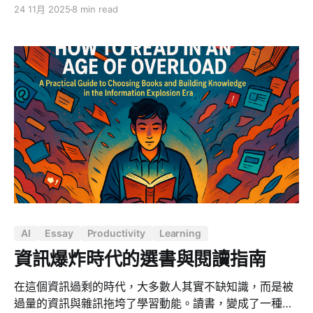
案，以前要找一個「會做的人」，現在只要一個會問問
24 11月 2025
8 min read
題、會下指令的人，加上一個夠強的模型，很多東西就能
以「近乎免費」的邊際成本產出。 差別不再是「你會不會
做」，而是「你知不知道該做什麼」。 如果一個人本來就
不知道自己在幹嘛，只是等別人交代事情，然後努力把當
下的 Task 做完，AI 只會讓這種角色更危險：因為過去還
要一個人站在中間接收指令再執行，以後乾脆直接交給
AI，連這個「人類中繼站」都不需要了。 相反地，如果一
個人腦袋裡本來就有一條清楚的軌道，有判斷、有取捨、
有自己的問題意識，AI 只是放大器，可以讓他一個人做過
去十個人做的事。執行力外包給 AI，方向感一定要自己負
責。 這也是我想起聖嚴法師開示「方向感」的原因。 聖
嚴法師所說的「
AI
Essay
Productivity
Learning
資訊爆炸時代的選書與閱讀指南
在這個資訊過剩的時代，大多數人其實不缺知識，而是被
過量的資訊與雜訊拖垮了學習動能。讀書，變成了一種心