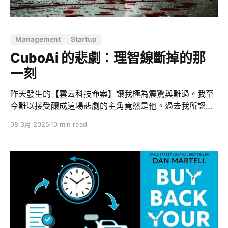
司、2-3 個城市、3-4 個行業，甚至 2-3 段婚姻。 2.
Management
Startup
CuboAi 的悲劇：理智線斷掉的那
一刻
昨天發生的【雲云科技命案】讓我極為震驚與難過。我至
今難以接受釀成這場悲劇的主角竟然是他。過去我所認識
的 Thomas 是個溫暖、熱情且富有理想的創業者，但現實
08 3月 2025
10 min read
卻無情地提醒我們：當情緒失控到極端，悲劇可能就在眼
前。 「台灣創業的隱性成本非常高，且沒有支持創業家的
環境，成功率非常低。在台灣創辦人有了一個好的 idea，
你要自己開始學所有的東西：產品、技術、行銷、管理、
銷售、財務、會計、募資、客服。」－Sega 創業本就艱
辛，尤其在台灣這片土地上，創業者面對的壓力與孤獨，
遠遠超過外界的想像，加上社會普遍缺乏對創業過程的理
解與同理，經常讓創業者將公司成敗與自我價值緊緊相
連，陷入極端孤立與巨大的心理壓力中。 CuboAi 事件