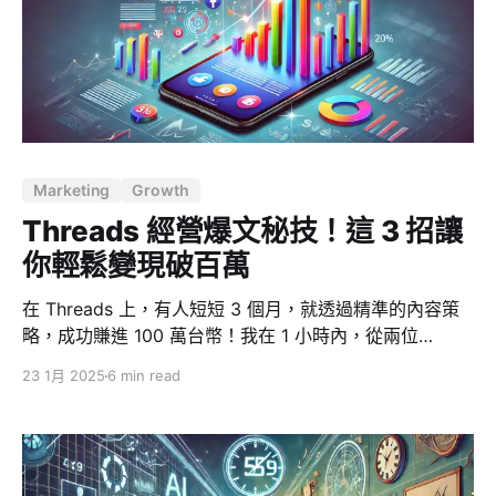
們都是基於大型語言模型（LLM），透過預測下一個字詞
出現的機率，來產生連貫且符合語境的文字。 這個過程如
同玩文字接龍遊戲，模型會根據使用者輸入的提示
（Prompt），推算出下一個最有可能出現的詞彙，然後將
其加入句子中，如此反覆進行，直到產生完整的句子或段
落。而這其中的「機率分佈」是基於模型在海量文本數據
上的學習和訓練，因此它能模仿人類的語言模式，甚至在
Marketing
Growth
許多任務上展現出驚人的創造力和理解力。 值得注意的
是，模型在每次生成時都會進行隨機的「
Threads 經營爆文秘技！這 3 招讓
你輕鬆變現破百萬
在 Threads 上，有人短短 3 個月，就透過精準的內容策
略，成功賺進 100 萬台幣！我在 1 小時內，從兩位
Threads 破萬粉大神 @jkl.jemmy 與 @_cw.lin 的演講
23 1月 2025
6 min read
中，學到了「內容變現」的祕訣，特別整理 3 大翻轉思維
的關鍵，幫助你快速漲粉、爆文、變現。 三個在 Threads
發文的關鍵 1. 別亂留言，選對「流量浪點」才有用 為什
麼不能亂留言？ 在 Threads 上，留言確實能幫助曝光，
但如果你隨意留言在低流量的貼文上，基本等於白忙一