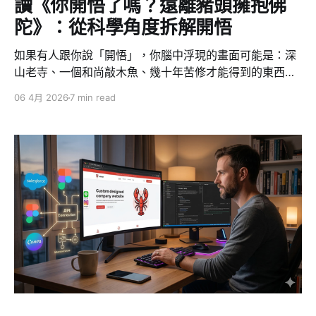
讀《你開悟了嗎？遠離豬頭擁抱佛
陀》：從科學角度拆解開悟
如果有人跟你說「開悟」，你腦中浮現的畫面可能是：深
山老寺、一個和尚敲木魚、幾十年苦修才能得到的東西。
但曾坤章在《你開悟了嗎？遠離豬頭擁抱佛陀》這本書
06 4月 2026
7 min read
裡，做了一件非常有趣的事，他把開悟這件事，從神壇上
拉下來，攤在腦科學的實驗桌上。 讀完以後我的感覺是：
開悟不是一個宗教事件，而是一個大腦進化事件。以下是
我試圖用系統觀拆解這本書的核心邏輯。 無明就是豬頭
書名已經破題了。佛學裡最核心的概念「無明」，被作者
直接翻譯成白話的「豬頭」。 佛學把「豬頭」美化成「無
明」二字，字義雖深奧，饒富禪意，但還是不脫豬頭的骨
架。 在佛學中，無明的意思是：你不知道自己不知道。你
被慣性反應驅動，被情緒綁架，被壓力的可體松搞壞記憶
力，卻渾然不覺。壓力讓腎上腺持續分泌可體松，過量的
可體松殺死腦下皮層的神經元。你剛做的事馬上忘，短暫
記憶被侵蝕。 如果將「無明」用科學語言來說，就是：你
的大腦運作在一個低效、混亂、自動導航的狀態；