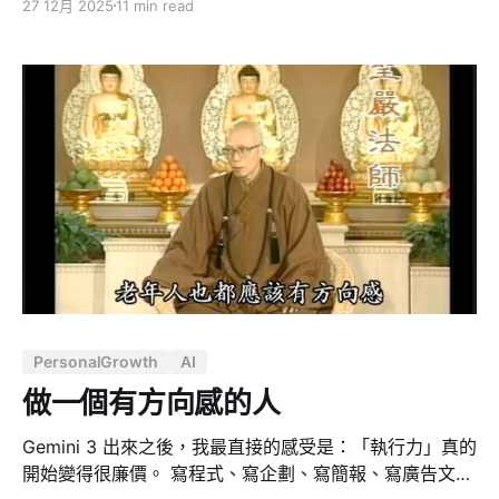
27 12月 2025
11 min read
重要的三件事：財富、健康與幸福。而他自己也說過，如
果要重新排序，順序應該完全顛倒 ——先是健康，其次是
幸福，最後纔是財富。 在納瓦爾的語境裡，健康並不只是
「沒有生病」。它涵蓋身體的強健、心理的韌性，以及精
神上的平和。對他而言，這是人生的頭等大事，優先級高
於幸福、高於家庭，也高於工作。原因很直接：身體是你
在這個物質世界唯一的棲身之所。如果這個房子塌了，裡
面的一切傢俱、裝飾與財富，都將失去意義。 也正因如
此，在他為了維護這個棲身之所所培養的所有習慣中，冥
想無疑是最顯眼、也是槓桿率最高的一個。 為什麼冥想越
流行，真正做到的人越少 納瓦爾觀察到一個很尖銳的現
象：冥想在現代社會變得像一種「結石」。 你走進矽谷任
何一家咖啡館，或打開社群媒體 —— 推特、新聞、郵
PersonalGrowth
AI
件、各種平台 —— 幾乎每個人都在談冥想，
做一個有方向感的人
Gemini 3 出來之後，我最直接的感受是：「執行力」真的
開始變得很廉價。 寫程式、寫企劃、寫簡報、寫廣告文