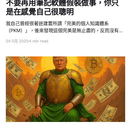
脫投入與產出的線性關係，為你創造做你真正想做事情的
不要再用筆記軟體假裝做事，你只
能力。 2. 讓幸運變成命運：創造獨特機會
是在感覺自己很聰明
我自己曾經很著迷建置所謂「完美的個人知識體系
（PKM）」，後來發現這個完美是無止盡的，反而沒有辦
法做好自己真正要做的事情，而有些人根本不知道什麼是
04 5月 2025
4 min read
PKM（個人知識管理），但他們的工作效率就是可以比自
己更好 => 因為他們沒有透過各種筆記軟體製造做事情的
假象，實際上在拖延。 PKM：精緻的拖延陷阱 所謂個人
知識管理（PKM），透過 Obsidian、Roam、Logseq 等
工具來打造所謂的「第二大腦」，在某些人手中確實提升
了效率。但對大多數人而言，這只是「看起來很努力」的
另一種拖延方式。 傳統的拖延會讓人有罪惡感，例如追
劇、打電動。但 PKM 是一種讓你感覺自己變聰明的拖
延：你讀更多書、研究更多方法、畫流程圖、微調系統，
卻始終沒開始寫那份報告、做那份簡報、錄那段影片。 四
大陷阱：你可能正掉入其中 1.感覺聰明 ≠ 真正聰明 第一
次用 Roam 的雙向連結時，你可能覺得「天啊，