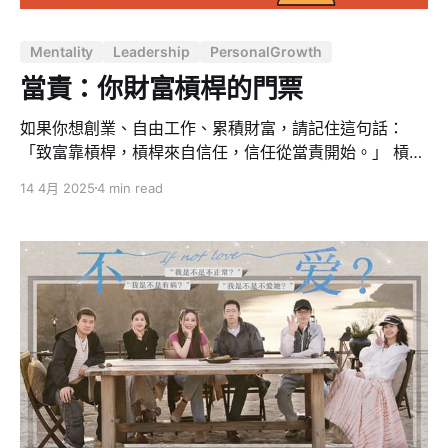
剝削。美國國債已攀升至 36 兆美元，年息 5% 意味著每
年需償還 2 兆美元，這幾乎等同於美國的年度軍費開支。
Mentality
Leadership
PersonalGrowth
從財務角度來看，美國實際上已經破產。 過去二十年，我
們的購買力急劇下降。以灣區的飯店為例，2003 年僅需
當責：你財富槓桿的門票
如果你想創業、自由工作、累積財富，請記住這句話：
「致富靠槓桿，槓桿來自信任，信任從當責開始。」 槓桿
來自資本、人脈、媒體或技術。但這些槓桿從不輕易交給
14 4月 2025
4 min read
一個無法被信任的人。你說到做到、主動解決問題、勇於
承擔風險，別人才能把資源交給你。 簡單來說，「當責」
就是你進入信任經濟、打開槓桿通道的門票。 最近在
Facebook 上廣傳的一張圖，說明瞭「當責階梯」的概
念。這張圖最早來自 Paul Byrne，一位專注於領導力教練
與組織文化的顧問，在他的 LinkedIn 發文中 提出 這個模
型，並由 Maruko Huang 翻譯整理成中英文對照，再由
不務正業的 buzy_dev 加上個人心得推波助瀾，引發廣泛
共鳴。 我們都想要財富自由，但這背後的現實是：沒有人
會把錢、資源、時間、信任，交給一個「