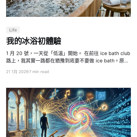
Life
我的冰浴初體驗
1 月 20 號，一天從「低溫」開始。 在前往 ice bath club
路上，我其實一路都在猶豫到底要不要做 ice bath。原因
很簡單：我怕冷，而且是「很怕」的那種。理性上我知道
21 1月 2026
7 min read
冰浴很紅、很有效，感性上我完全不想把自己丟進低溫水
裡。但這種事情常常是因為聊天聊著聊著，局就成了。 我
以為的冰浴 vs 我看到的冰浴 我原本以為冰浴是三溫暖那
種設定：一個大空間裡，有個冰泉，你想泡就泡。結果完
全不是。 它就是一間店，名字直接叫 Ice Bath Club。很
小，但很精準，像一個為「恢復」而生的冷熱實驗室。裡
面大概是這樣的設定： * 兩個冰池 * 一池大概3～
5°C（反正就是** 5°