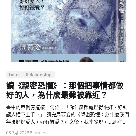
需要一個真實、有限，卻充滿缺陷的伴侶？ 鄧惠文在訪談
中提出一個值得警惕的觀察：人類可能不是失去了對陪伴
的需求，而是正在失去承受另一個真實主體的能力。我們
仍然渴望被理解、被安慰、被需要，卻越來越難接受伴侶
也有自己的情緒、自尊、限制與人生。 人工智慧伴侶的出
現，讓人類第一次有機會繞過親密關係中最麻煩的部分：
誤解、拒絕、衝突、羞恥、自尊、防衛與失望。 它可以隨
時回應，記住你的喜好，用最適合你的語氣安慰你；即使
回答錯誤，也能立刻道歉，不反駁、不翻舊帳，更不會因
為自尊受傷而攻擊你。未來的機器人甚至可能具有體溫、
book
Relationship
觸感、
讀《親密恐懼》：那個把事情都做
好的人，為什麼最難被靠近？
書中的案例有這樣一句話：「你什麼都處理得很好，好到
讓人插不上手。」 讀完周慕姿的《親密恐懼：為什麼我們
無法好好愛人，好好被愛？》之後，我才發現，比起稱
讚，這句話更像是一個警訊。 這本書講的是：為什麼有些
06 7月 2026
6 min read