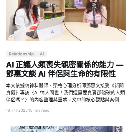
從戒糖開始？因為我需要一個做得到的證明 先交代動機。
我這輩子戒糖最久的紀錄，是在成功嶺。那不算數，因為
那是環境逼的 — 裡面除了白開水沒什麼好喝的。出了營
區，我從來沒有靠自己撐過 30 天。 我本來想戒的其實是
酒。但最近壓力太大，戒酒的時機還沒到；
Relationship
AI
AI 正讓人類喪失親密關係的能力 —
鄧惠文談 AI 伴侶與生命的有限性
本文依據精神科醫師、榮格心理分析師鄧惠文接受《新聞
真假》專訪〈AI 情人問世！我們還需要真實卻殘破的人類
伴侶嗎？〉的內容整理與重述。文中的核心觀點與案例主
要來自該次訪談，筆者僅就內容進行編排、濃縮與文字整
16 7月 2026
15 min read
理，並非原創理論；若有理解或轉述上的差異，應以原始
訪談為準。 當 AI 可以隨時回應、耐心傾聽、毫無防衛地
道歉，甚至依照我們的偏好打造出理想人格，人類是否還