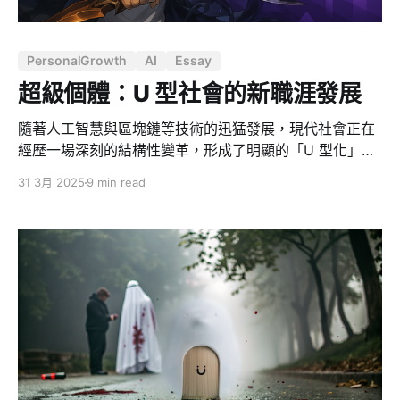
目中最抓人眼球的，是那些看似荒誕卻無比真實的場景，
活生生展現婚姻中的人性複雜面： 1. 奢侈的奶皮子與燻雞
PersonalGrowth
AI
Essay
事件 麥琳的雙重標準令人咋舌。她平時極度節儉，連李行
亮買的手機都要退貨，但在不掌管錢時卻揮霍無度 ——
超級個體：U 型社會的新職涯發展
經費有限下，她執意買 70 元一隻的燻雞和
隨著人工智慧與區塊鏈等技術的迅猛發展，現代社會正在
經歷一場深刻的結構性變革，形成了明顯的「U 型化」趨
勢 — 一端是科技巨頭與大型平台，另一端是靈活多變的
31 3月 2025
9 min read
個體工作者，而中間的傳統企業與職位正在逐漸萎縮。在
這個新型社會結構中，職業生涯的發展不再是攀爬單一組
織的階梯，而是在多元網路中探索個人價值的獨特軌跡。
古典老師提出的「超級個體」理論，我非常認同，這不僅
是面對時代變革的應對之策，更是 U 型社會中個人價值最
大化的路徑圖。 為何需要成為超級個體？ 時代已經改變
當今社會呈現出幾個明顯的特徵： 1. 組織壽命越來越短，
而人的壽命越來越長：世界 500 強企業的平均壽命僅有
35 年，預計到 2020 年可能只有 20 年，而人類有可能
活過 100 歲。這意味著未來的人可能需要經歷 10 家公