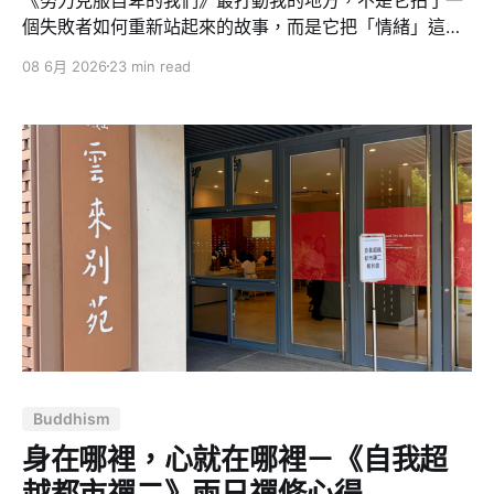
個失敗者如何重新站起來的故事，而是它把「情緒」這件
事情具體化了。 很多劇在談人生困境時，會很快走向勵
08 6月 2026
23 min read
志、和解、成長，彷彿只要主角想通了，人生就能變好。
但這部劇不是這樣。它沒有急著告訴你要放下，也沒有急
著把傷口包裝成漂亮的答案。它只是很安靜、很殘酷地把
成年人最不願承認的情緒搬到檯面上：嫉妒、羞恥、憤
怒、比較、自我懷疑、逞強、不甘心，還有那種明明已經
很努力，卻仍然覺得自己一無是處的無力感。 我原本以為
這部劇講的是「自卑」，但看完之後，我反而覺得中文片
名有一點太輕了。韓文原名是《모두가 자신의 무가치함과
싸우고 있다》，直譯更接近「每個人都在與自己的無價值
感作鬥爭」。我覺得這個翻譯更準確。因為自卑還像是一
種可以被改善的性格問題，但「無價值感」更深，它不是
覺得自己不夠好而已，而是懷疑自己到底值不值得被看
見、被愛、被記住。 這也是為什麼我覺得整部劇的重點都
Buddhism
在情緒。不是情緒管理那種表層的「不要生氣」
身在哪裡，心就在哪裡－《自我超
越都市禪二》兩日禪修心得