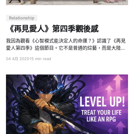
Relationship
《再見愛人》第四季觀後感
我因為觀看《心智模式能決定人的命運？》認識了《再見
愛人第四季》這個節目。它不是普通的綜藝，而是大陸高
成本製作下的一場情感試煉。三對深陷婚姻危機的夫妻
04 4月 2025
15 min read
—— 楊子與黃聖依、李行亮與麥琳、劉爽與葛夕，被丟進
內蒙古的壯麗荒野，展開 18 天的旅程，在分手與復合間
尋找答案。 這一季最引人注目的莫過於明星夫妻楊子與黃
聖依，他們撕開光鮮外表，暴露婚姻中多年的壓抑與誤
解：錶面恩愛，實則冷漠隔閡。而李行亮與麥琳則因日常
小事如「燻雞事件」放大矛盾，凸顯溝通障礙與價值觀衝
突。節目毫不掩飾地捕捉婚姻中的無力與掙扎，讓觀眾既
共鳴又震撼，掀起熱烈討論。 這部實境秀的魔力在於，它
不演戲，而是把親密關係這一人生難題赤裸攤開。劇情時
而荒謬到令人瞠目，卻恰恰提醒我們：現實比戲劇更狗
血，也更真實動人。 節目放大婚姻的荒謬，但也真實 節