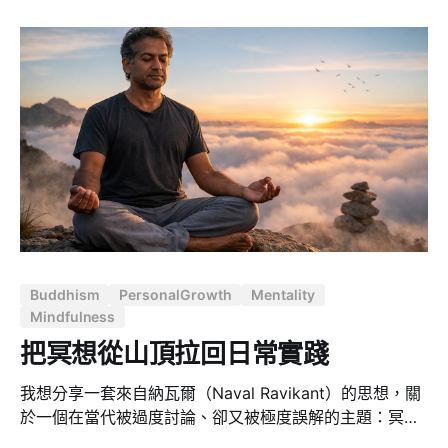
簡單的善惡，只有未被接住的人、被誤認為愛的暴力，以
及制度與資源不對等下的無力。核心命題只有一個：真正
毀掉人生的，往往不是黑暗本身，而是見過光之後，再次
失去的那一刻。
Buddhism
PersonalGrowth
Mentality
Mindfulness
把冥想從山頂拉回日常實踐
我想分享一套來自納瓦爾（Naval Ravikant）的思想，關
於一個在當代被過度討論、卻又被極度誤解的主題：冥
想。 如果你熟悉納瓦爾，你可能聽過他反覆提到人生中最