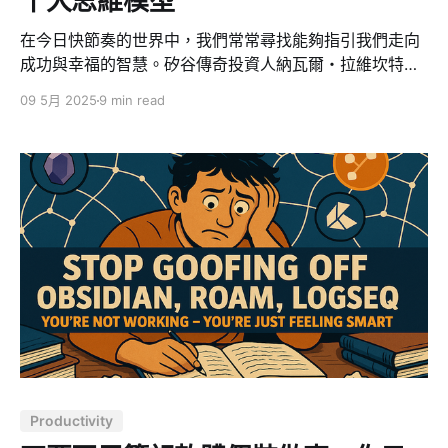
十大思維模型
在今日快節奏的世界中，我們常常尋找能夠指引我們走向
成功與幸福的智慧。矽谷傳奇投資人納瓦爾・拉維坎特
（Naval Ravikant）的思想體系提供了一套系統性的方
09 5月 2025
9 min read
法，幫助我們重新思考財富、成功與人生滿足。本文從
「目標、方法、心態」三大面向，整理了納瓦爾的十大核
心思維模型，從目標設定到方法再到心態，形成一個完整
的系統，幫助我們在追求卓越的過程中保持平衡與智慧。
一、目標：明確你真正想要的是什麼 1. 財富不等於金錢，
最終目標是自由 納瓦爾明確區分了三個常被混淆的概念：
財富、金錢和地位。 * 財富是指能在你睡覺時仍為你賺錢
的資產和事業。它可以是房產、軟體、內容或人力資源等
形式。財富創造是一場正和遊戲，透過槓桿可以持續增
加。 * 金錢是時間換取的報酬，呈線性關係 —— 投入八
小時工作，獲得相應的月薪。 * 地位則是社會階層中的位
置，如職場升遷。這是一場零和遊戲，因為頂端位置有
限，必須透過競爭獲得。 納瓦爾強調：財富的終極目標是
Productivity
獲得自由 —— 時間自由和選擇自由。真正的財富讓你擺