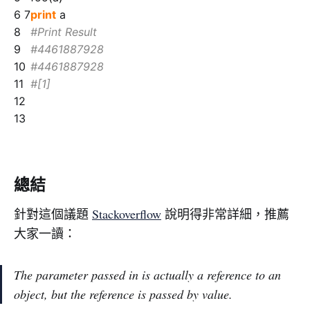
6 7
print
a
8
#Print Result
9
#4461887928
10
#4461887928
11
#[1]
12
13
總結
針對這個議題
Stackoverflow
說明得非常詳細，推薦
大家一讀：
The parameter passed in is actually a reference to an
object, but the reference is passed by value.