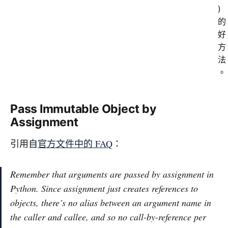
)
的
好
方
法
。
Pass Immutable Object by
Assignment
引用自
官方文件中的 FAQ
：
Remember that arguments are passed by assignment in
Python. Since assignment just creates references to
objects, there’s no alias between an argument name in
the caller and callee, and so no call-by-reference per