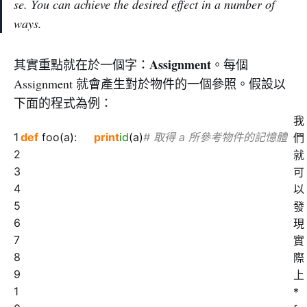
se. You can achieve the desired effect in a number of
ways.
Assignment
其實重點就在於一個字：
。每個
Assignment 就會產生對於物件的一個參照。假設以
下面的程式為例：
我
1
def
foo
(
a
)
:
print
id
(
a
)
# 取得 a 所參考物件的記憶體位
們
2
就
3
可
4
以
5
發
6
現
7
實
8
際
9
上
1
*