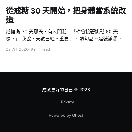
從戒糖 30 天開始，把身體當系統改
造
戒糖滿 30 天那天，有人問我：「你會接著挑戰 60 天
嗎？」 我說，天數已經不重要了。 這句話不是裝瀟灑。
因為對我來說，戒糖從來不是重點 — 它只是一個切入
22 7月 2026
19 min read
點，一個我用來證明「我做得到」的測試案例。真正發生
的事情大得多：這 30 天裡，我從一個三、四個月纔去一
次健身房的人，變成一週五練、一次至少一小時。而且我
可以很誠實地說，我的意志力跟以前一模一樣，一克都沒
有變多。 改變的不是我，是系統。這篇文章想講的就是這
件事：當你不再靠意志力管理身體，而是把身體當成一個
成就更好的自己
© 2026
可以除錯、重構、監控的系統，改造才真正開始。 為什麼
從戒糖開始？因為我需要一個做得到的證明 先交代動機。
Privacy
我這輩子戒糖最久的紀錄，是在成功嶺。那不算數，因為
Powered by Ghost
那是環境逼的 — 裡面除了白開水沒什麼好喝的。出了營
區，我從來沒有靠自己撐過 30 天。 我本來想戒的其實是
酒。但最近壓力太大，戒酒的時機還沒到；