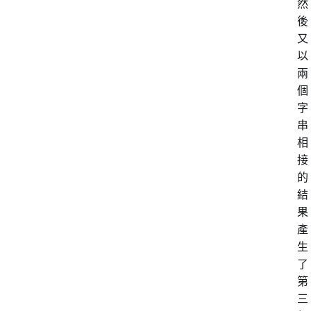
然
後
又
以
兩
個
字
串
相
接
的
結
果
產
生
了
第
三