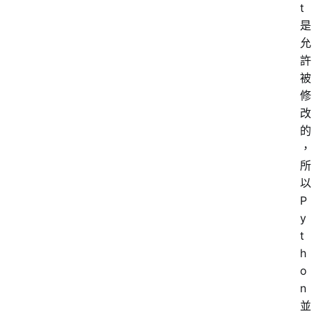
t
是
允
許
被
修
改
的
，
所
以
P
y
t
h
o
n
並