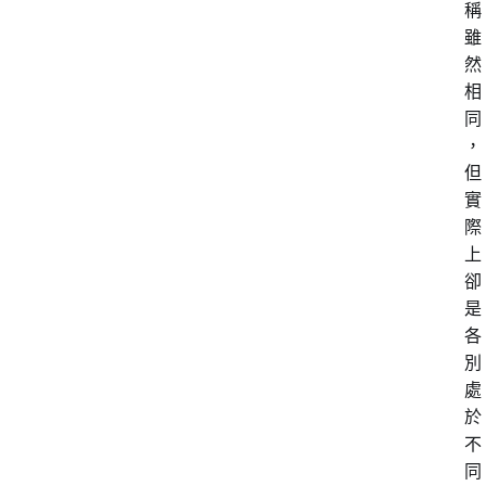
稱
雖
然
相
同
，
但
實
際
上
卻
是
各
別
處
於
不
同