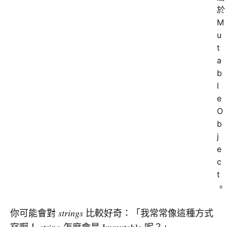
於
M
u
t
a
b
l
e
O
b
j
e
c
t
。
你可能會對
strings
比較好奇：「我常常像這種方式