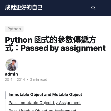
成就更好的自己
Python
Python 函式的參數傳遞方
式：Passed by assignment
admin
20 4月 2014
•
3 min read
Immutable Object and Mutable Object
Pass Immutable Object by Assignment
Pass Mutable Object by Assignment