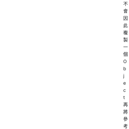
不
會
因
此
複
製
一
個
O
b
j
e
c
t
再
將
參
考