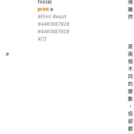
foo
(
a
)
現
print
a
雖
#Print Result
然
#4461887928
#4461887928
#[1]
是
a
兩
個
不
同
的
變
數
，
但
卻
都