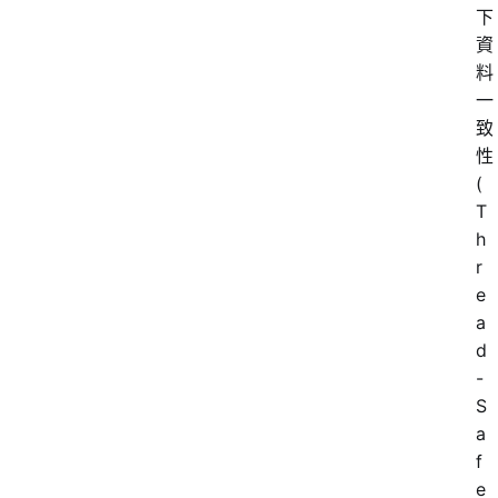
下
資
料
一
致
性
(
T
h
r
e
a
d
-
S
a
f
e